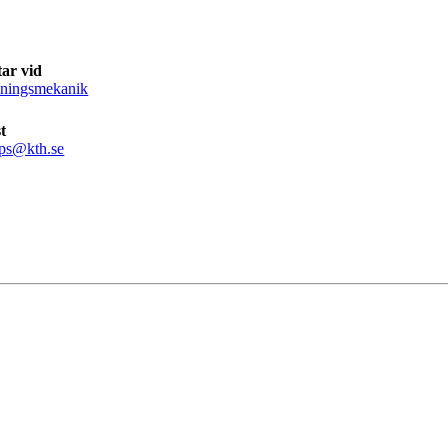
ar vid
ningsmekanik
t
pps@kth.se