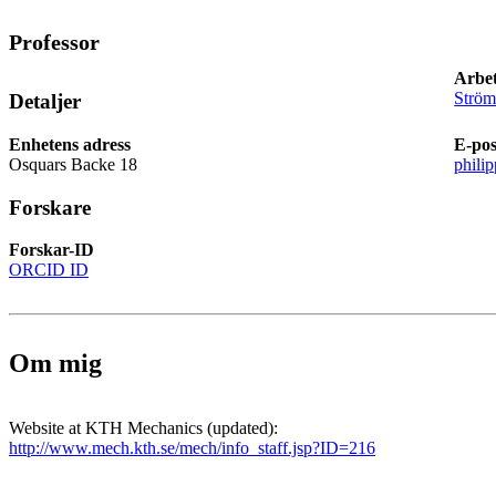
Professor
Arbet
Ström
Detaljer
Enhetens adress
E-pos
Osquars Backe 18
phili
Forskare
Forskar-ID
ORCID ID
Om mig
Website at KTH Mechanics (updated):
http://www.mech.kth.se/mech/info_staff.jsp?ID=216