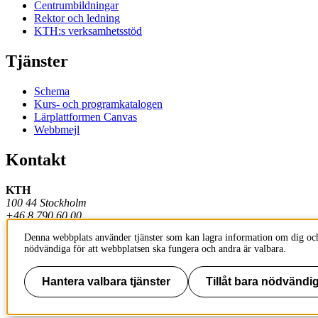
Centrumbildningar
Rektor och ledning
KTH:s verksamhetsstöd
Tjänster
Schema
Kurs- och programkatalogen
Lärplattformen Canvas
Webbmejl
Kontakt
KTH
100 44 Stockholm
+46 8 790 60 00
Denna webbplats använder tjänster som kan lagra information om dig och
Kontakta KTH
nödvändiga för att webbplatsen ska fungera och andra är valbara.
Jobba på KTH
Press och media
Faktura och betalning KTH
Hantera valbara tjänster
Tillåt bara nödvändig
Om KTH:s webbplatser
Tillgänglighetsredogörelse