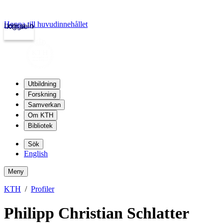
Hoppa till huvudinnehållet
Logga in
kth.se
Utbildning
Forskning
Samverkan
Om KTH
Bibliotek
Sök
English
Meny
KTH
Profiler
Philipp Christian Schlatter