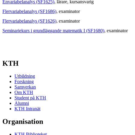
Envariabelanalys (SF1625)
, lärare
, kursansvarig
Flervariabelanalys (SF1686)
, examinator
Flervariabelanalys (SF1626)
, examinator
Seminariekurs i grundläggande matematik I (SF1680)
, examinator
KTH
Utbildning
Forskning
Samverkan
Om KTH
Student på KTH
Alumni
KTH Intranät
Organisation
KTH Biblioteket