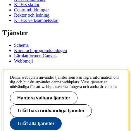
KTH:s skolor
Centrumbildningar
Rektor och ledning
KTH:s verksamhetsstöd
Tjänster
Schema
Kurs- och programkatalogen
Lärplattformen Canvas
Webbmejl
Kontakt
Denna webbplats använder tjänster som kan lagra information om
dig och hur du använder denna webbplats. Vissa tjänster är
KTH
nödvändiga för att webbplatsen ska fungera och andra är valbara.
100 44 Stockholm
+46 8 790 60 00
Hantera valbara tjänster
Kontakta KTH
Tillåt bara nödvändiga tjänster
Jobba på KTH
Press och media
Faktura och betalning KTH
Tillåt alla tjänster
Om KTH:s webbplatser