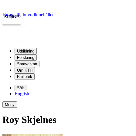
Hoppa till huvudinnehållet
Logga in
kth.se
Utbildning
Forskning
Samverkan
Om KTH
Bibliotek
Sök
English
Meny
Roy Skjelnes