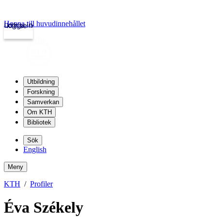
Hoppa till huvudinnehållet
Logga in
kth.se
Utbildning
Forskning
Samverkan
Om KTH
Bibliotek
Sök
English
Meny
KTH
Profiler
Éva Székely