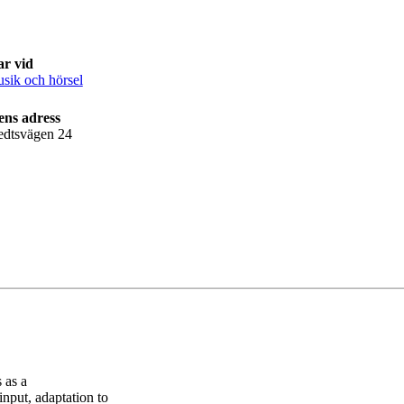
ar vid
usik och hörsel
ens adress
edtsvägen 24
 as a
nput, adaptation to