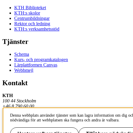
KTH Biblioteket
KTH:s skolor
Centrumbildningar
Rektor och ledning
KTH:s verksamhetsstöd
Tjänster
Schema
Kurs- och programkatalogen
Lärplattformen Canvas
Webbmejl
Kontakt
KTH
100 44 Stockholm
+46 8 790 60 00
Denna webbplats använder tjänster som kan lagra information om dig och
Kontakta KTH
nödvändiga för att webbplatsen ska fungera och andra är valbara.
Jobba på KTH
Press och media
Faktura och betalning KTH