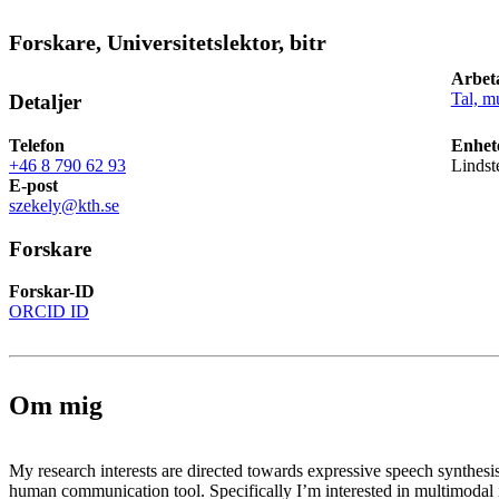
Forskare, Universitetslektor, bitr
Arbet
Tal, m
Detaljer
Telefon
Enhet
+46 8 790 62 93
Lindst
E-post
szekely@kth.se
Forskare
Forskar-ID
ORCID ID
Om mig
My research interests are directed towards expressive speech synthesis
human communication tool. Specifically I’m interested in multimodal i