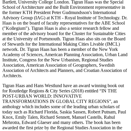
Bartlett, University College London. Tigran Haas was the Special
School of Architecture and the Built Environment representative in
the former KTH President Peter Gudmundsson's International
Advisory Group (IAG) at KTH - Royal Institute of Technology. Dr.
Haas is on the board of faculty representatives for the ABE School
("Kollegium"). Tigran Haas is also a senior research fellow and
member of the advisory board for the Cluster for Sustainable Cities
at the University of Portsmouth. Tigran Haas also sits on the Board
of Stewards for the International Making Cities Livable (IMCL)
network. Dr. Tigran Haas has been a member of the New York
Academy of Sciences, American Planning Association, Urban Land
Institute, Congress for the New Urbanism, Regional Studies
Association, American Association of Geographers, Swedish
Association of Architects and Planners, and Croatian Association of
Architects.
Tigran Haas and Hans Westlund have an award winning book out
for Routledge Regions & City Series (2018) entitled “IN THE
POST-URBAN WORLD: INNOVATIVE
TRANSFORMATIONS IN GLOBAL CITY REGIONS”, an
anthology which includes some of the leading urban scholars of
today such as Richard Florida, Saskia Sassen, Robert Putnam, Paul
Knox, Emily Talen, Richard Sennett, Manuel Castells, Rahul
Mehrotra, Edward Glaeser and many others. The book has been
awarded the first prize by the Regional Studies Association in the