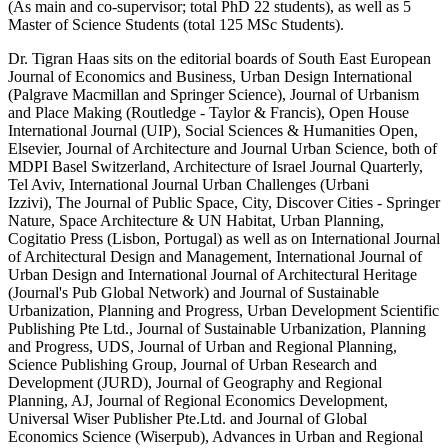
(As main and co-supervisor; total PhD 22 students), as well as 5
Master of Science Students (total 125 MSc Students).
Dr. Tigran Haas sits on the editorial boards of South East European
Journal of Economics and Business, Urban Design International
(Palgrave Macmillan and Springer Science), Journal of Urbanism
and Place Making (Routledge - Taylor & Francis), Open House
International Journal (UIP), Social Sciences & Humanities Open,
Elsevier, Journal of Architecture and Journal Urban Science, both of
MDPI Basel Switzerland, Architecture of Israel Journal Quarterly,
Tel Aviv, International Journal Urban Challenges (Urbani
Izzivi), The Journal of Public Space, City, Discover Cities - Springer
Nature, Space Architecture & UN Habitat, Urban Planning,
Cogitatio Press (Lisbon, Portugal) as well as on International Journal
of Architectural Design and Management, International Journal of
Urban Design and International Journal of Architectural Heritage
(Journal's Pub Global Network) and Journal of Sustainable
Urbanization, Planning and Progress, Urban Development Scientific
Publishing Pte Ltd., Journal of Sustainable Urbanization, Planning
and Progress, UDS, Journal of Urban and Regional Planning,
Science Publishing Group, Journal of Urban Research and
Development (JURD), Journal of Geography and Regional
Planning, AJ, Journal of Regional Economics Development,
Universal Wiser Publisher Pte.Ltd. and Journal of Global
Economics Science (Wiserpub), Advances in Urban and Regional