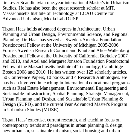
first-ever Scandinavian one-year international Master's in Urbanism
Studies. He has also been the guest research scholar at MIT,
Massachusetts Institute of Technology at LCAU Centre for
Advanced Urbanism, Media Lab DUSP.
Tigran Haas holds advanced degrees in Architecture, Urban
Planning and Urban Design, Environmental Science, and Regional
Planning. Dr. Haas has served as Sweden-America Foundation
Postdoctoral Fellow at the University of Michigan 2005-2006,
Formas Swedish Research Council and Knut and Alice Wallenberg
Postdoctoral Fellow at the University of California, Berkeley 2007
and 2010, and Axel and Margaret Jonsson Foundation Postdoctoral
Fellow at the Massachusetts Institute of Technology, Cambridge
Boston 2008 and 2010. He has written over 125 scholarly articles,
50 Conference Papers, 10 books, and 4 Research Anthologies. He
has been involved in teaching in International educational programs
such as Real Estate Management, Environmental Engineering and
Sustainable Infrastructure, Spatial Planning, Strategic Management,
Urban Planning and Design, and Sustainable Urban Planning &
Design (SUPD), and the current Year Advanced Master's Program
in Urbanism Studies (MUSE).
Tigran Haas’ expertise, current research, and teaching focus on
contemporary trends and paradigms in urban planning & design,
new urbanism, sustainable urbanism, social housing and urban