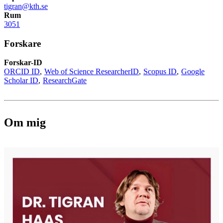
tigran@kth.se
Rum
3051
Forskare
Forskar-ID
ORCID ID
Web of Science ResearcherID
Scopus ID
Google
Scholar ID
ResearchGate
Om mig