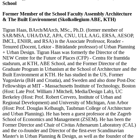
School
Former Member of the School Faculty Assembly Architecture
& The Built Environment (Skolkollegium ABE, KTH)
Tigran Haas, BArch/MArch, MSc., Ph.D. (former member of
SAR/MSA, UHA/DAZ, APA, CNU, ULI, AAG, ERSA, AESOP,
IMCL, ENHR, and RSA) is the Associate Professor, Reader -
Tenured (Docent, Lektor - Biträdande professor) of Urban Planning
+ Urban Design. Tigran Haas was formerly the Director of the
NEW Centre for the Future of Places (CFP) - Centra för framtida
stadsrum, at KTH, ABE School, and the Former Director of the
Graduate Program in Urbanism at the School of Architecture and the
Built Environment at KTH. He has studied in the US, Former
Yugoslavia (BiH and Croatia), and Sweden and also done Post-Doc
Fellowships at MIT - Massachusetts Institute of Technology, Boston
(Host: Late Prof. William J Mitchell, Media/Design Lab), UC
Berkeley (Host: Prof. Robert Cervero, Institute of Urban and
Regional Development) and University of Michigan, Ann Arbor
(Host: Prof. Douglas Kelbaugh, Taubman College of Architecture
and Urban Planning). He has been a guest professor at the Zagreb
School of Economics and Management (ZSEM). He has been the
Former Director and Chair of Civitas Athenaeum Laboratory (CAL)
and the co-founder and Director of the first-ever Scandinavian
Master's in Urban Planning & Design, as well as the founder of the