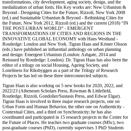
transformations, city development, aging society, design, and the
medialization of urban form. His Key works are: New Urbanism &
Beyond - Designing Cities for the Future, Rizzoli, New York 2008
(ed.) and Sustainable Urbanism & Beyond - Rethinking Cities for
the Future, New York 2012, Rizzoli (ed.) and the current (2018) “IN
THE POST-URBAN WORLD” - EMERGENT
TRANSFORMATIONS OF CITIES AND REGIONS IN THE
INNOVATIVE GLOBAL ECONOMY with Hans Westlund -
Routledge: London and New York. Tigran Haas and Krister Olsson
(eds.) have published an influential anthology on urban planning
and design: Emergent Urbanism (London: Ashgate, 2014 and
Reissued by Routledge: London). Dr. Tigran Haas has also been the
editor of a trilogy on social Housing, Ageing Society, and
Loneliness for Riksbyggen as a part of the Trilogy of Research
Projects he has led on these three interconnected subjects.
Tigran Haas is also working on 5 new books for 2020, 2022, and
2022/23 (Atheneum Scholars Press, Rowman & Littlefield,
Routledge, Rizzoli, Gondolier/Sustasis Press, and Edwar Elgar).
Tigran Haas is involved in three major research projects, one on
Urban Form and Human Behavior, the other one on Authenticity -
Contextual Cities, and a third on Synchronicity; he has also
coordinated and participated in 15 research projects in the Centre for
the Future of Places. He teaches two graduate courses (MSc), two
post-graduate courses (PhD), currently supervises 3 PhD Students