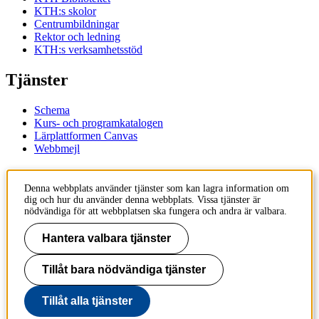
KTH:s skolor
Centrumbildningar
Rektor och ledning
KTH:s verksamhetsstöd
Tjänster
Schema
Kurs- och programkatalogen
Lärplattformen Canvas
Webbmejl
Kontakt
Denna webbplats använder tjänster som kan lagra information om
dig och hur du använder denna webbplats. Vissa tjänster är
KTH
nödvändiga för att webbplatsen ska fungera och andra är valbara.
100 44 Stockholm
+46 8 790 60 00
Hantera valbara tjänster
Kontakta KTH
Tillåt bara nödvändiga tjänster
Jobba på KTH
Press och media
Faktura och betalning KTH
Tillåt alla tjänster
Om KTH:s webbplatser