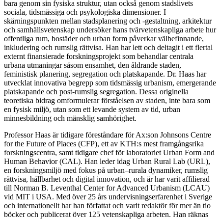
bara genom sin fysiska struktur, utan också genom stadslivets
sociala, tidsmässiga och psykologiska dimensioner. I
skärningspunkten mellan stadsplanering och -gestaltning, arkitektur
och samhällsvetenskap undersöker hans tvärvetenskapliga arbete hur
offentliga rum, bostäder och urban form påverkar välbefinnande,
inkludering och rumslig rättvisa. Han har lett och deltagit i ett flertal
externt finansierade forskningsprojekt som behandlar centrala
urbana utmaningar såsom ensamhet, den åldrande staden,
feministisk planering, segregation och platskapande. Dr. Haas har
utvecklat innovativa begrepp som tidsmässig urbanism, emergerande
platskapande och post-rumslig segregation. Dessa originella
teoretiska bidrag omformulerar förståelsen av staden, inte bara som
en fysisk miljö, utan som ett levande system av tid, urban
minnesbildning och mänsklig samhörighet.
Professor Haas är tidigare föreståndare för Ax:son Johnsons Centre
for the Future of Places (CFP), ett av KTH:s mest framgångsrika
forskningscentra, samt tidigare chef för laboratoriet Urban Form and
Human Behavior (CAL). Han leder idag Urban Rural Lab (URL),
en forskningsmiljö med fokus på urban–rurala dynamiker, rumslig
rättvisa, hållbarhet och digital innovation, och är har varit affilierad
till Norman B. Leventhal Center for Advanced Urbanism (LCAU)
vid MIT i USA. Med över 25 års undervisningserfarenhet i Sverige
och internationellt har han författat och varit redaktör för mer än tio
böcker och publicerat över 125 vetenskapliga arbeten. Han räknas