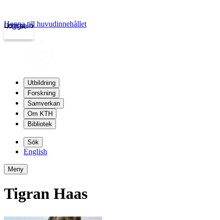
Hoppa till huvudinnehållet
Logga in
kth.se
Utbildning
Forskning
Samverkan
Om KTH
Bibliotek
Sök
English
Meny
Tigran Haas