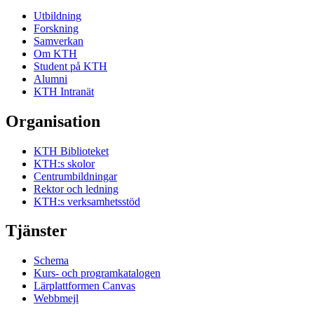
Utbildning
Forskning
Samverkan
Om KTH
Student på KTH
Alumni
KTH Intranät
Organisation
KTH Biblioteket
KTH:s skolor
Centrumbildningar
Rektor och ledning
KTH:s verksamhetsstöd
Tjänster
Schema
Kurs- och programkatalogen
Lärplattformen Canvas
Webbmejl