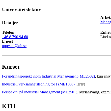
Universitetslektor
Arbet
Manage
Detaljer
Telefon
Enhet
+46 8 790 94 60
Lindst
E-post
uppvall@kth.se
Kurser
Förändringsprojekt inom Industrial Management (ME2502)
, kursansv
Industriell verksamhetsledning för I (ME1308)
, lärare
Perspektiv på Industrial Management (ME2501)
, kursansvarig
, exami
KTH