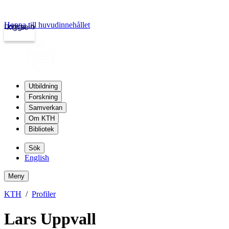
Hoppa till huvudinnehållet
Logga in
kth.se
Utbildning
Forskning
Samverkan
Om KTH
Bibliotek
Sök
English
Meny
KTH
Profiler
Lars Uppvall