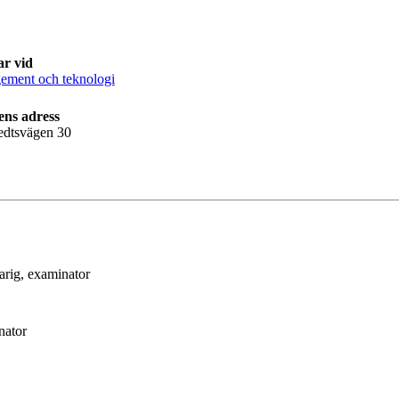
ar vid
ment och teknologi
ens adress
edtsvägen 30
arig
, examinator
nator