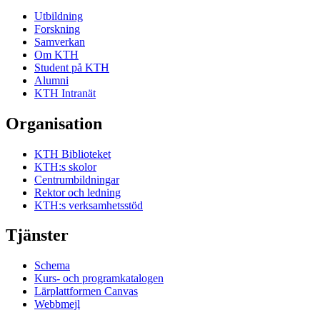
Utbildning
Forskning
Samverkan
Om KTH
Student på KTH
Alumni
KTH Intranät
Organisation
KTH Biblioteket
KTH:s skolor
Centrumbildningar
Rektor och ledning
KTH:s verksamhetsstöd
Tjänster
Schema
Kurs- och programkatalogen
Lärplattformen Canvas
Webbmejl