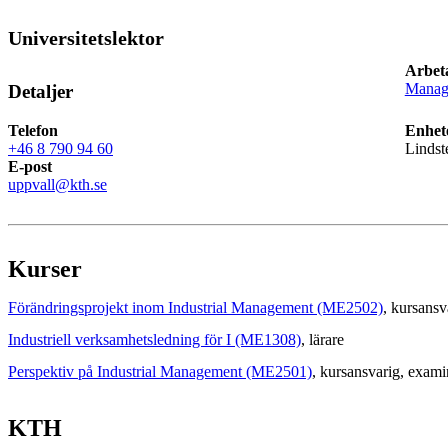
Universitetslektor
Arbet
Manage
Detaljer
Telefon
Enhet
+46 8 790 94 60
Lindst
E-post
uppvall@kth.se
Kurser
Förändringsprojekt inom Industrial Management (ME2502)
, kursansv
Industriell verksamhetsledning för I (ME1308)
, lärare
Perspektiv på Industrial Management (ME2501)
, kursansvarig
, exami
KTH