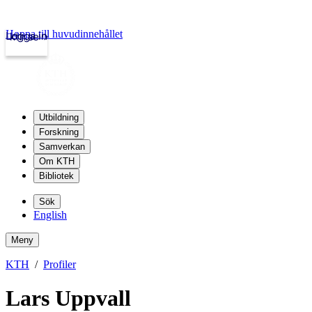
Hoppa till huvudinnehållet
Logga in
kth.se
Utbildning
Forskning
Samverkan
Om KTH
Bibliotek
Sök
English
Meny
KTH
Profiler
Lars Uppvall