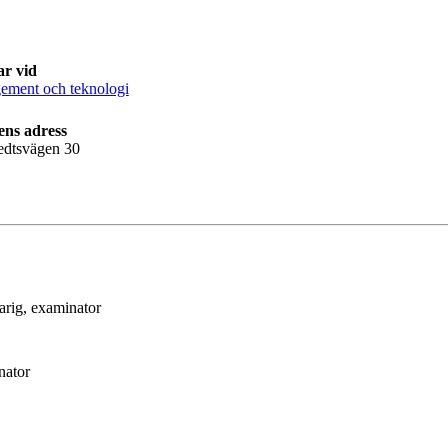
ar vid
ment och teknologi
ens adress
edtsvägen 30
arig
, examinator
nator