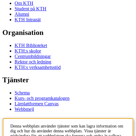
Om KTH
Student på KTH
Alumni
KTH Intranät
Organisation
KTH Biblioteket
KTH:s skolor
Centrumbildningar
Rektor och ledning
KTH:s verksamhetsstöd
Tjänster
Schema
Kurs- och programkatalogen
Lärplattformen Canvas
Webbmejl
Kontakt
Denna webbplats använder tjänster som kan lagra information om
dig och hur du använder denna webbplats. Vissa tjänster är
KTH
nödvändiga för att webbplatsen ska fungera och andra är valbara.