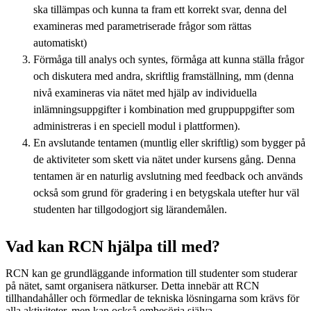
ska tillämpas och kunna ta fram ett korrekt svar, denna del
examineras med parametriserade frågor som rättas
automatiskt)
Förmåga till analys och syntes, förmåga att kunna ställa frågor
och diskutera med andra, skriftlig framställning, mm (denna
nivå examineras via nätet med hjälp av individuella
inlämningsuppgifter i kombination med gruppuppgifter som
administreras i en speciell modul i plattformen).
En avslutande tentamen (muntlig eller skriftlig) som bygger på
de aktiviteter som skett via nätet under kursens gång. Denna
tentamen är en naturlig avslutning med feedback och används
också som grund för gradering i en betygskala utefter hur väl
studenten har tillgodogjort sig lärandemålen.
Vad kan RCN hjälpa till med?
RCN kan ge grundläggande information till studenter som studerar
på nätet, samt organisera nätkurser. Detta innebär att RCN
tillhandahåller och förmedlar de tekniska lösningarna som krävs för
alla aktiviteter, men kan också ombesörja själva