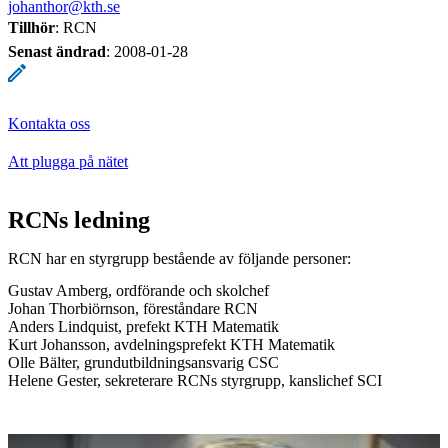
johanthor@kth.se
Tillhör
: RCN
Senast ändrad
:
2008-01-28
Kontakta oss
Att plugga på nätet
RCNs ledning
RCN har en styrgrupp bestående av följande personer:
Gustav Amberg, ordförande och skolchef
Johan Thorbiörnson, föreståndare RCN
Anders Lindquist, prefekt KTH Matematik
Kurt Johansson, avdelningsprefekt KTH Matematik
Olle Bälter, grundutbildningsansvarig CSC
Helene Gester, sekreterare RCNs styrgrupp, kanslichef SCI