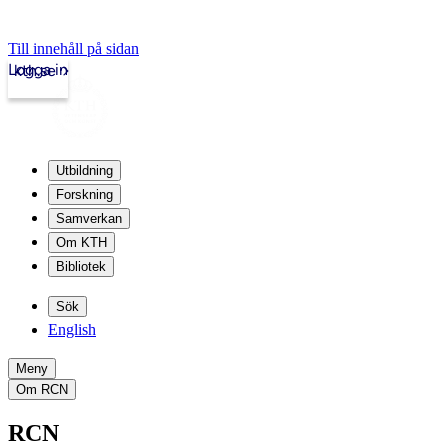
Till innehåll på sidan
Logga in
kth.se
Utbildning
Forskning
Samverkan
Om KTH
Bibliotek
Sök
English
Meny
Om RCN
RCN