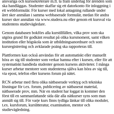
ansvariga och kurssekreterare m.fl. ta fram underlag för ärenden som
ska handläggas. Studenter skaffar sig ett datorkonto för inloggning i
ett webbformulär. För kurser med lokal antagning rullande under
året sker anmälan i samma webbaserade formulär, medan för andra
kurser sker anmälan via www.studera.nu eller genom ett kursval via
studentens studievägledare.
Genom databasen bokförs alla kurstillfällen, vilka prov som ska
utgöra grund för godkänt resultat på olika kursmoment, samt vilken
institution eller högskola som är utbildningsanordnare och som
kursregistrering och avklarade poäng ska rapporteras till.
Plattformen kan också användas för att automatiskt eller manuellt
höra av sig till studenter som verkar hamna efter i kursen, eller för att
systematiskt handleda studenter genom kursens aktiviteter. I många
kurser arbetar mentorer som studenterna själva kan höra av sig till,
via epost, telefon eller kursens forum på nätet.
RCN arbetar med flera olika nätbaserade verktyg och tekniska
lösningar för t.ex. forum, publicering av nätbaserat material,
nätbaserade prov, mm. När en student har loggat in kommer den
först till en sammanfattande sida där alla nätkurser syns som man
anmält sig till. För varje kurs finns tydliga länkar till olika moduler,
t.ex. kursforum, kurslitteratur, examination, mentor och
studievägledning.