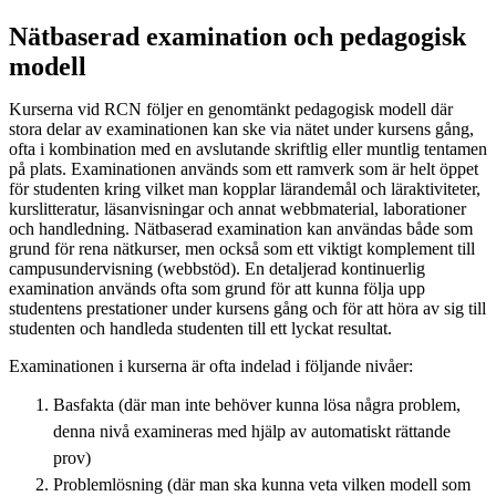
Nätbaserad examination och pedagogisk
modell
Kurserna vid RCN följer en genomtänkt pedagogisk modell där
stora delar av examinationen kan ske via nätet under kursens gång,
ofta i kombination med en avslutande skriftlig eller muntlig tentamen
på plats. Examinationen används som ett ramverk som är helt öppet
för studenten kring vilket man kopplar lärandemål och läraktiviteter,
kurslitteratur, läsanvisningar och annat webbmaterial, laborationer
och handledning. Nätbaserad examination kan användas både som
grund för rena nätkurser, men också som ett viktigt komplement till
campusundervisning (webbstöd). En detaljerad kontinuerlig
examination används ofta som grund för att kunna följa upp
studentens prestationer under kursens gång och för att höra av sig till
studenten och handleda studenten till ett lyckat resultat.
Examinationen i kurserna är ofta indelad i följande nivåer:
Basfakta (där man inte behöver kunna lösa några problem,
denna nivå examineras med hjälp av automatiskt rättande
prov)
Problemlösning (där man ska kunna veta vilken modell som