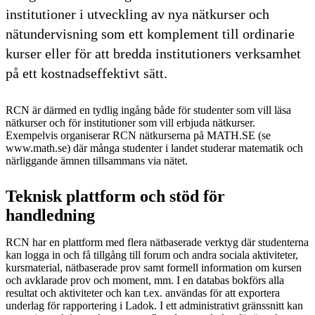
institutioner i utveckling av nya nätkurser och
nätundervisning som ett komplement till ordinarie
kurser eller för att bredda institutioners verksamhet
på ett kostnadseffektivt sätt.
RCN är därmed en tydlig ingång både för studenter som vill läsa
nätkurser och för institutioner som vill erbjuda nätkurser.
Exempelvis organiserar RCN nätkurserna på MATH.SE (se
www.math.se) där många studenter i landet studerar matematik och
närliggande ämnen tillsammans via nätet.
Teknisk plattform och stöd för
handledning
RCN har en plattform med flera nätbaserade verktyg där studenterna
kan logga in och få tillgång till forum och andra sociala aktiviteter,
kursmaterial, nätbaserade prov samt formell information om kursen
och avklarade prov och moment, mm. I en databas bokförs alla
resultat och aktiviteter och kan t.ex. användas för att exportera
underlag för rapportering i Ladok. I ett administrativt gränssnitt kan