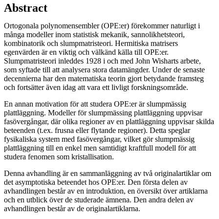
Abstract
Ortogonala polynomensembler (OPE:er) förekommer naturligt i
många modeller inom statistisk mekanik, sannolikhetsteori,
kombinatorik och slumpmatristeori. Hermitiska matrisers
egenvärden är en viktig och välkänd källa till OPE:er.
Slumpmatristeori inleddes 1928 i och med John Wisharts arbete,
som syftade till att analysera stora datamängder. Under de senaste
decennierna har den matematiska teorin gjort betydande framsteg
och fortsätter även idag att vara ett livligt forskningsområde.
En annan motivation för att studera OPE:er är slumpmässig
plattläggning. Modeller för slumpmässing plattläggning uppvisar
fasövergångar, där olika regioner av en plattläggning uppvisar skilda
beteenden (t.ex. frusna eller flytande regioner). Detta speglar
fysikaliska system med fasövergångar, vilket gör slumpmässig
plattläggning till en enkel men samtidigt kraftfull modell för att
studera fenomen som kristallisation.
Denna avhandling är en sammanläggning av två originalartiklar om
det asymptotiska beteendet hos OPE:er. Den första delen av
avhandlingen består av en introduktion, en översikt över artiklarna
och en utblick över de studerade ämnena. Den andra delen av
avhandlingen består av de originalartiklarna.