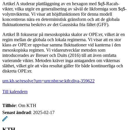
Artikel A studerar plattläggning av en hexagon med $q$-Racah-
vikter, vilka utgör en generalisering av såväl de likformiga som $q$-
volymvikterna. Vi visar att höjdfunktionen för denna modell
koncentreras nära en deterministisk gränsform och att de globala
fluktuationerna beskrivs av det Gaussiska fria fältet (GFF).
Artikel B fokuserar på mesoskopiska skalor av OPE:er, vilket är en
regim mellan de globala och lokala regimerna. Vi visar att en stor
klass av OPE:er uppvisar samma fluktuationer vid kanterna i den
mesoskopiska regimen. Vi vidareutvecklar metoden som
introducerades av Breuer och Duits (2016) till att även omfatta
varierande vikter. Metoden kräver inga antaganden om vikternas
släthet, vilket gör att våra resultat gäller för både kontinuerliga och
diskreta OPE:er.
urn.kb.se/resolve?urn=urn:nbn:se:kth:diva-359622
Till kalendern
Tillhör
: Om KTH
Senast ändrad
:
2025-02-17
KTH