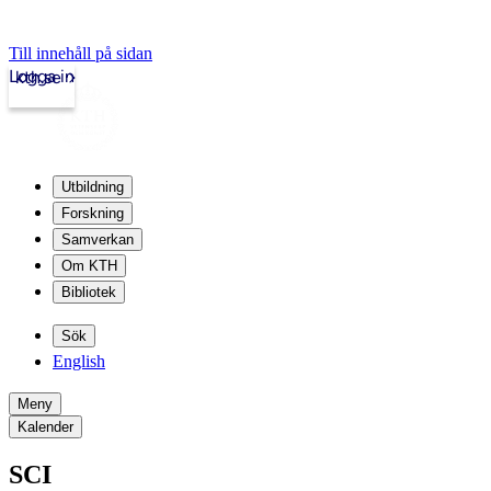
Till innehåll på sidan
Logga in
kth.se
Utbildning
Forskning
Samverkan
Om KTH
Bibliotek
Sök
English
Meny
Kalender
SCI