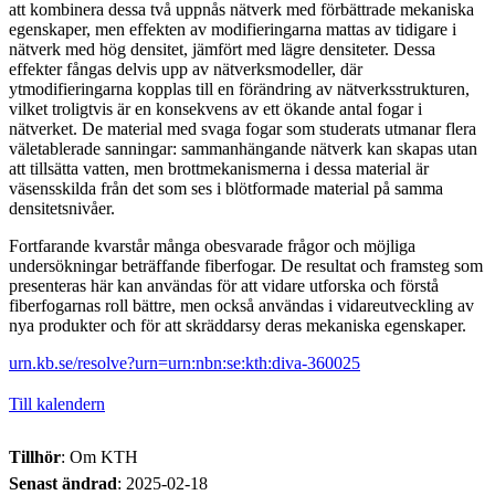
att kombinera dessa två uppnås nätverk med förbättrade mekaniska
egenskaper, men effekten av modifieringarna mattas av tidigare i
nätverk med hög densitet, jämfört med lägre densiteter. Dessa
effekter fångas delvis upp av nätverksmodeller, där
ytmodifieringarna kopplas till en förändring av nätverksstrukturen,
vilket troligtvis är en konsekvens av ett ökande antal fogar i
nätverket. De material med svaga fogar som studerats utmanar flera
väletablerade sanningar: sammanhängande nätverk kan skapas utan
att tillsätta vatten, men brottmekanismerna i dessa material är
väsensskilda från det som ses i blötformade material på samma
densitetsnivåer.
Fortfarande kvarstår många obesvarade frågor och möjliga
undersökningar beträffande fiberfogar. De resultat och framsteg som
presenteras här kan användas för att vidare utforska och förstå
fiberfogarnas roll bättre, men också användas i vidareutveckling av
nya produkter och för att skräddarsy deras mekaniska egenskaper.
urn.kb.se/resolve?urn=urn:nbn:se:kth:diva-360025
Till kalendern
Tillhör
: Om KTH
Senast ändrad
:
2025-02-18