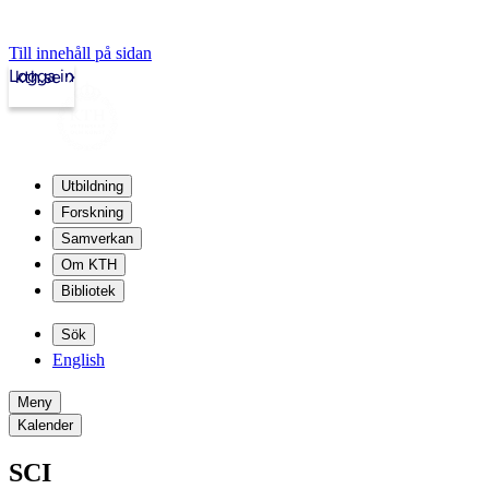
Till innehåll på sidan
Logga in
kth.se
Utbildning
Forskning
Samverkan
Om KTH
Bibliotek
Sök
English
Meny
Kalender
SCI