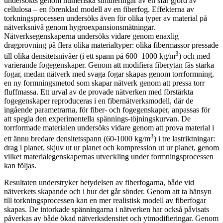
undersökts genom numeriska simuleringar av en sfär gjord av
cellulosa – en förenklad modell av en fiberfog. Effekterna av
torkningsprocessen undersöks även för olika typer av material på
nätverksnivå genom hygroexpansionsmätningar.
Nätverksegenskaperna undersöks vidare genom enaxlig
dragprovning på flera olika materialtyper: olika fibermassor pressade
3
till olika densitetsnivåer (i ett spann på 600–1000 kg/m
) och med
varierande fogegenskaper. Genom att modifiera fiberytan fås starka
fogar, medan nätverk med svaga fogar skapas genom torrformning,
en ny formningsmetod som skapar nätverk genom att pressa torr
fluffmassa. Ett urval av de provade nätverken med förstärkta
fogegenskaper reproduceras i en fibernätverksmodell, där de
ingående parametrarna, för fiber- och fogegenskaper, anpassas för
att spegla den experimentella spännings-töjningskurvan. De
torrformade materialen undersöks vidare genom att prova material i
3
ett ännu bredare densitetsspann (60-1000 kg/m
) i tre lastriktningar:
drag i planet, skjuv ut ur planet och kompression ut ur planet, genom
vilket materialegenskapernas utveckling under formningsprocessen
kan följas.
Resultaten understryker betydelsen av fiberfogarna, både vid
nätverkets skapande och i hur det går sönder. Genom att ta hänsyn
till torkningsprocessen kan en mer realistisk modell av fiberfogar
skapas. De intorkade spänningarna i nätverken har också påvisats
påverkas av både ökad nätverksdensitet och ytmodifieringar. Genom