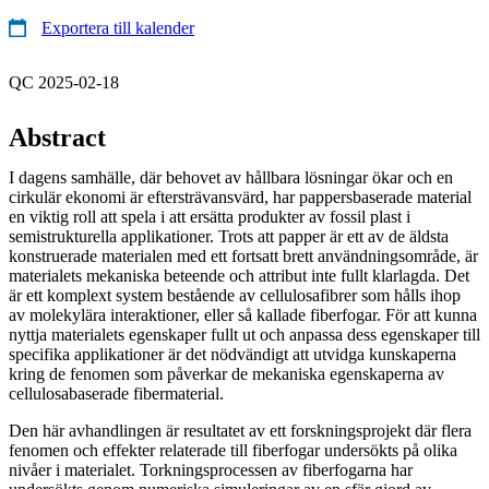
Exportera till kalender
QC 2025-02-18
Abstract
I dagens samhälle, där behovet av hållbara lösningar ökar och en
cirkulär ekonomi är eftersträvansvärd, har pappersbaserade material
en viktig roll att spela i att ersätta produkter av fossil plast i
semistrukturella applikationer. Trots att papper är ett av de äldsta
konstruerade materialen med ett fortsatt brett användningsområde, är
materialets mekaniska beteende och attribut inte fullt klarlagda. Det
är ett komplext system bestående av cellulosafibrer som hålls ihop
av molekylära interaktioner, eller så kallade fiberfogar. För att kunna
nyttja materialets egenskaper fullt ut och anpassa dess egenskaper till
specifika applikationer är det nödvändigt att utvidga kunskaperna
kring de fenomen som påverkar de mekaniska egenskaperna av
cellulosabaserade fibermaterial.
Den här avhandlingen är resultatet av ett forskningsprojekt där flera
fenomen och effekter relaterade till fiberfogar undersökts på olika
nivåer i materialet. Torkningsprocessen av fiberfogarna har