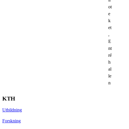
ot
e
k
et
,
E
nt
ré
h
al
le
n
KTH
Utbildning
Forskning