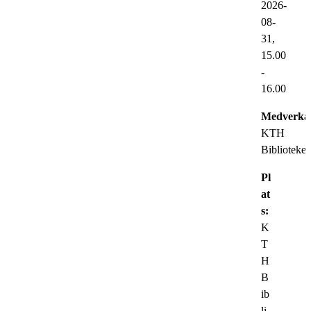
2026-
08-
31,
15.00
-
16.00
Medverka
KTH
Biblioteket
Pl
at
s:
K
T
H
B
ib
li