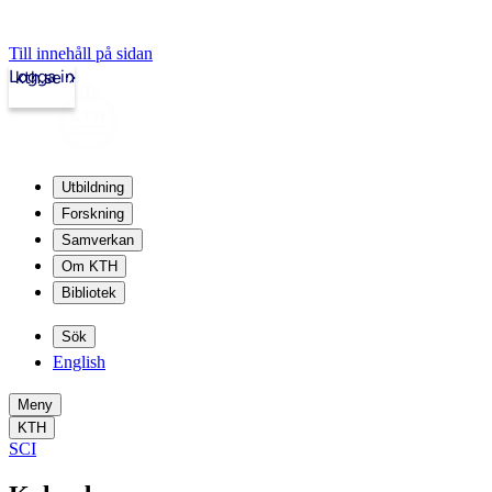
Till innehåll på sidan
Logga in
kth.se
Utbildning
Forskning
Samverkan
Om KTH
Bibliotek
Sök
English
Meny
KTH
SCI