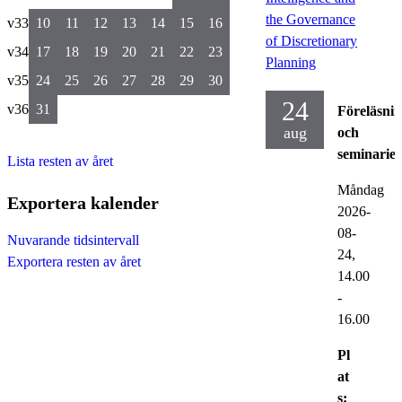
the Governance
v33
10
11
12
13
14
15
16
of Discretionary
v34
17
18
19
20
21
22
23
Planning
v35
24
25
26
27
28
29
30
24
v36
31
Föreläsni
aug
och
seminarier
Lista resten av året
Måndag
Exportera kalender
2026-
08-
Nuvarande tidsintervall
24,
Exportera resten av året
14.00
-
16.00
Pl
at
s: