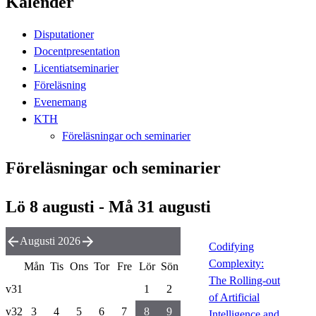
Kalender
Disputationer
Docentpresentation
Licentiatseminarier
Föreläsning
Evenemang
KTH
Föreläsningar och seminarier
Föreläsningar och seminarier
Lö 8 augusti - Må 31 augusti
Augusti 2026
Codifying
Complexity:
Mån
Tis
Ons
Tor
Fre
Lör
Sön
The Rolling-out
v31
1
2
of Artificial
v32
3
4
5
6
7
8
9
Intelligence and