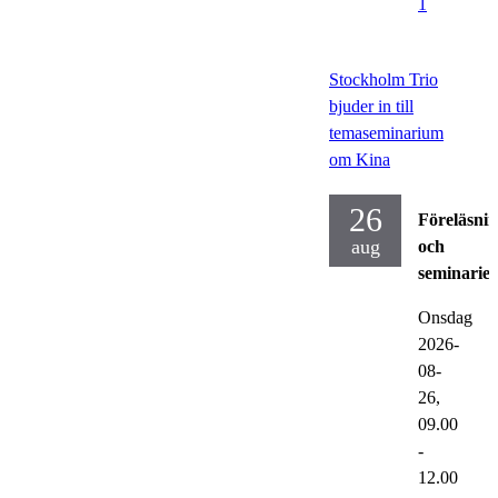
1
Stockholm Trio
bjuder in till
temaseminarium
om Kina
26
Föreläsni
aug
och
seminarier
Onsdag
2026-
08-
26,
09.00
-
12.00