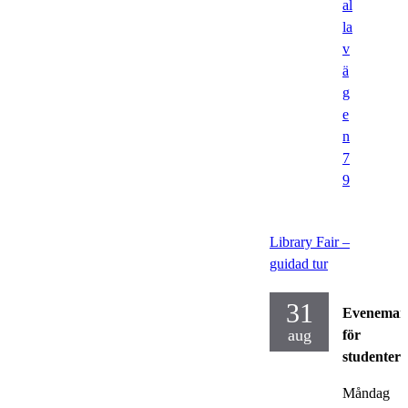
al
la
v
ä
g
e
n
7
9
Library Fair –
guidad tur
31
Eveneman
aug
för
studenter
Måndag