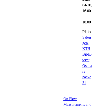
04-20,
16.00
-
18.00
Plats:
Salon
gen,
KTH
Biblio
teket,
Osqua
rs
backe
31
On Flow
Measurements and