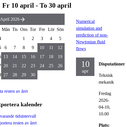
Fr 10 april - To 30 april
April 2026
Numerical
simulation and
Mån
Tis
Ons
Tor
Fre
Lör
Sön
prediction of non-
4
1
2
3
4
5
Newtonian fluid
5
6
7
8
9
10
11
12
flows
6
13
14
15
16
17
18
19
10
Disputationer
7
20
21
22
23
24
25
26
apr
8
27
28
29
30
Teknisk
mekanik
ta resten av året
Fredag
2026-
portera kalender
04-10,
10.00
arande tidsintervall
ortera resten av året
Plats: