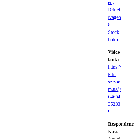
en,
Brinel
lvägen
8,
Stock
holm
Video
länk:
https://
kth-
se.zoo
m.us/j/
64654
35233
9
Respondent:
Kasra
Amini