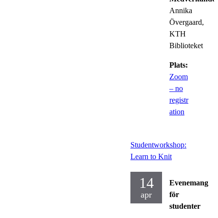
Annika
Övergaard,
KTH
Biblioteket
Plats:
Zoom
– no
registr
ation
Studentworkshop:
Learn to Knit
14
Evenemang
apr
för
studenter