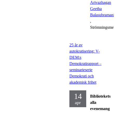
Arivazhagan
Geetha
Balasubramani
,
Strömningsmek
25 år av
autokratisering: V-
DEM:s
Demokratirapport –
seminarieserie
Demokrati och
akademisk frihet
14
Bibliotekets
apr
alla
evenemang