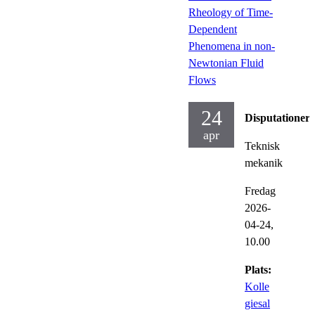
Rheology of Time-
Dependent
Phenomena in non-
Newtonian Fluid
Flows
24
Disputationer
apr
Teknisk
mekanik
Fredag
2026-
04-24,
10.00
Plats:
Kolle
giesal