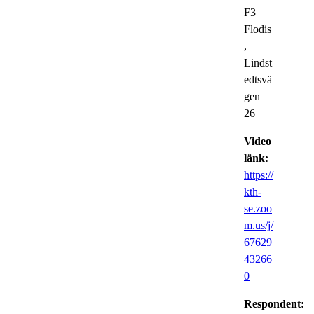
F3
Flodis
,
Lindst
edtsvä
gen
26
Video
länk:
https://
kth-
se.zoo
m.us/j/
67629
43266
0
Respondent: