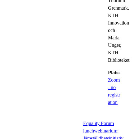
Thorunn
Grenmark,
KTH
Innovation
och
Maria
Unger,
KTH
Biblioteket
Plats:
Zoom
- no
registr
ation
Equality Forum
lunchwebinarium:
Jämställdhetsinitiativ