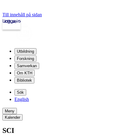
Till innehåll på sidan
Logga in
kth.se
Utbildning
Forskning
Samverkan
Om KTH
Bibliotek
Sök
English
Meny
Kalender
SCI