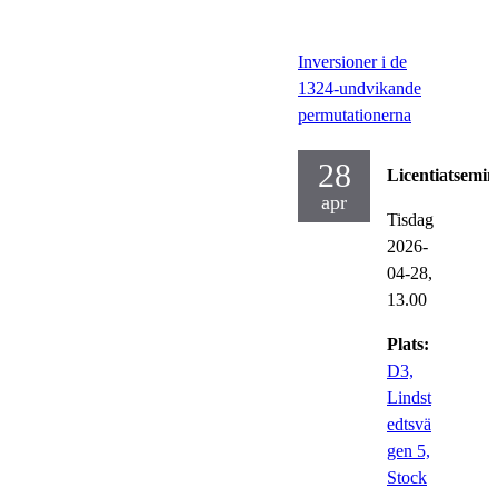
Inversioner i de
1324-undvikande
permutationerna
28
Licentiatsemin
apr
Tisdag
2026-
04-28,
13.00
Plats:
D3,
Lindst
edtsvä
gen 5,
Stock