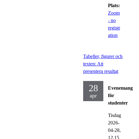
Plats:
Zoom
- no
registr
ation
Tabeller, figurer och
texten: Att
presentera resultat
28
Evenemang
apr
för
studenter
Tisdag
2026-
04-28,
12.15