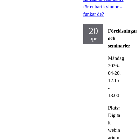
för enbart kvinnor –
funkar de?
20
Föreläsningar
apr
och
seminarier
Måndag
2026-
04-20,
12.15
-
13.00
Plats:
Digita
lt
webin
arium,