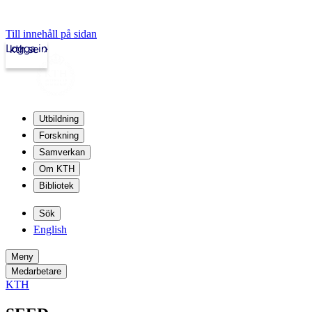
Till innehåll på sidan
Logga in
kth.se
Utbildning
Forskning
Samverkan
Om KTH
Bibliotek
Sök
English
Meny
Medarbetare
KTH