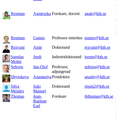
8
6
Renman
Agnieszka
Forskare, docent
agak@kth.se
+
8
7
6
6
Renman
Gunno
Professor emeritus
gunno@kth.se
Rezvani
Amir
Doktorand
rezvani@kth.se
Sanglas
Jordi
Industridoktorand
jorsm@kth.se
Molist
Selroos
Jan-Olof
Professor,
selroos@kth.se
adjungerad
Shyrokaya
Anastasiya
Postdoktor
anashy@kth.se
Silva
João
Doktorand
jmsm2@kth.se
Mendes
Manuel
Thomas
Jean-
Forskare
jbthomas@kth.se
+
Baptiste
8
Earl
7
8
0