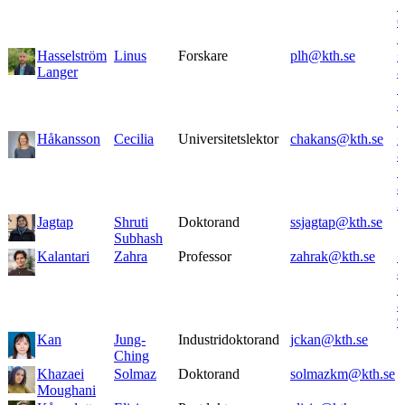
7
6
5
Hasselström
Linus
Forskare
plh@kth.se
+
Langer
8
7
8
1
Håkansson
Cecilia
Universitetslektor
chakans@kth.se
+
8
7
8
3
Jagtap
Shruti
Doktorand
ssjagtap@kth.se
Subhash
Kalantari
Zahra
Professor
zahrak@kth.se
+
8
7
8
9
Kan
Jung-
Industridoktorand
jckan@kth.se
Ching
Khazaei
Solmaz
Doktorand
solmazkm@kth.se
Moughani