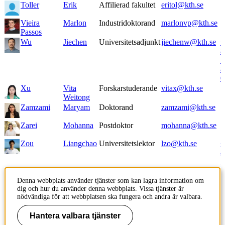
Toller
Erik
Affilierad fakultet
eritol@kth.se
Vieira
Marlon
Industridoktorand
marlonvp@kth.se
Passos
Wu
Jiechen
Universitetsadjunkt
jiechenw@kth.se
+
8
7
8
0
Xu
Vita
Forskarstuderande
vitax@kth.se
Weitong
Zamzami
Maryam
Doktorand
zamzami@kth.se
Zarei
Mohanna
Postdoktor
mohanna@kth.se
Zou
Liangchao
Universitetslektor
lzo@kth.se
+
8
7
8
3
Denna webbplats använder tjänster som kan lagra information om
dig och hur du använder denna webbplats. Vissa tjänster är
nödvändiga för att webbplatsen ska fungera och andra är valbara.
Innehållsansvarig:
Hantera valbara tjänster
kommunikation-abe@kth.se