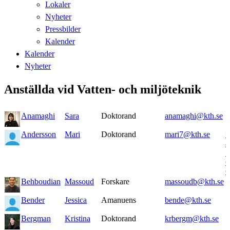
Lokaler
Nyheter
Pressbilder
Kalender
Kalender
Nyheter
Anställda vid Vatten- och miljöteknik
Anamaghi
Sara
Doktorand
anamaghi@kth.se
Andersson
Mari
Doktorand
mari7@kth.se
+
8
7
6
6
Behboudian
Massoud
Forskare
massoudb@kth.se
Bender
Jessica
Amanuens
bende@kth.se
Bergman
Kristina
Doktorand
krbergm@kth.se