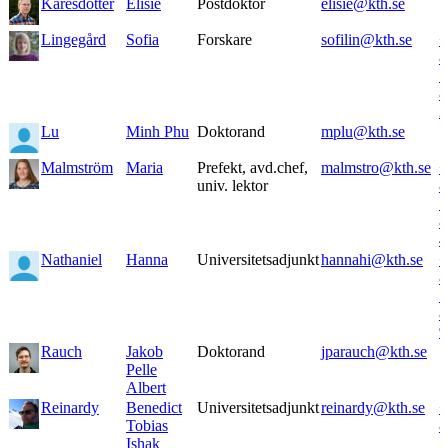
Kåresdotter
Elisie
Postdoktor
elisie@kth.se
Lingegård
Sofia
Forskare
sofilin@kth.se
+
8
7
8
2
Lu
Minh Phu
Doktorand
mplu@kth.se
Malmström
Maria
Prefekt, avd.chef,
malmstro@kth.se
+
univ. lektor
8
7
8
4
Nathaniel
Hanna
Universitetsadjunkt
hannahi@kth.se
+
8
7
8
9
Rauch
Jakob
Doktorand
jparauch@kth.se
Pelle
Albert
Reinardy
Benedict
Universitetsadjunkt
reinardy@kth.se
+
Tobias
8
Ishak
7