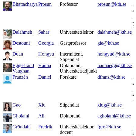
Bhattacharya
Prosun
Professor
prosun@kth.se
+
8
7
7
9
Dalahmeh
Sahar
Universitetslektor
dalahmeh@kth.se
Destouni
Georgia
Gästprofessor
gia@kth.se
Duan
Hongyu
Intermittent,
hongyud@kth.se
Stipendiat
Eggestrand
Hanna
Doktorand,
hannaegg@kth.se
Vaughan
Universitetsadjunkt
Franzén
Daniel
Forskare
dfranz@kth.se
+
8
7
8
2
Gao
Xiu
Stipendiat
xiug@kth.se
Gholami
Ali
Doktorand
agholami@kth.se
Gröndahl
Fredrik
Universitetslektor,
fgro@kth.se
+
docent
8