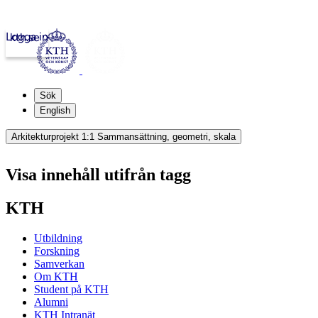
Logga in
kth.se
Sök
English
Arkitekturprojekt 1:1 Sammansättning, geometri, skala
Visa innehåll utifrån tagg
KTH
Utbildning
Forskning
Samverkan
Om KTH
Student på KTH
Alumni
KTH Intranät