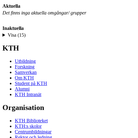
Aktuella
Det finns inga aktuella omgångar/ grupper
Inaktuella
Visa (15)
KTH
Utbildning
Forskning
Samverkan
Om KTH
Student på KTH
Alumni
KTH Intranät
Organisation
KTH Biblioteket
KTH:s skolor
Centrumbildningar
Rektor och ledning