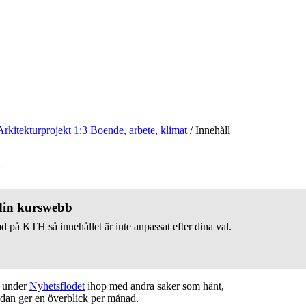
Arkitekturprojekt 1:3 Boende, arbete, klimat
/
Innehåll
v
 din kurswebb
d på KTH så innehållet är inte anpassat efter dina val.
t under
Nyhetsflödet
ihop med andra saker som hänt,
edan ger en överblick per månad.