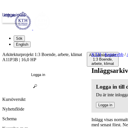
Logga in
kth.se
Sök
English
Arkitekturprojekt 1:3 Boende, arbete, klimat
KTH
/
Kurswebb
/
Arkitekturprojekt
A11P3B | 16,0 HP
1:3 Boende,
arbete, klimat
Inläggsarki
Logga in
Logga in till
Du är inte inlogga
Kursöversikt
Logga in
Nyhetsflöde
Schema
Inlägg visas normal
med senast först. N