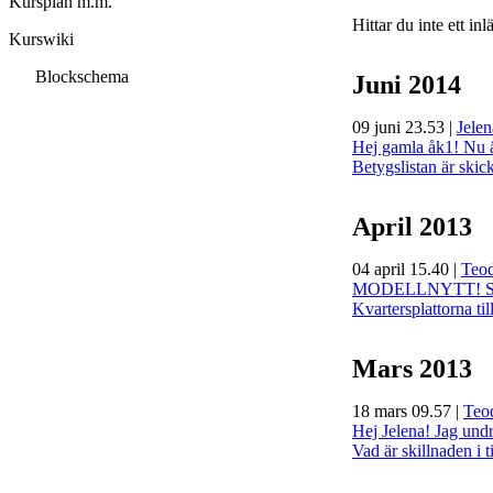
Kursplan m.m.
Hittar du inte ett in
Kurswiki
Blockschema
Juni 2014
09 juni 23.53
|
Jele
Hej gamla åk1! Nu ä
Betygslistan är skick
April 2013
04 april 15.40
|
Teod
MODELLNYTT! Solen 
Kvartersplattorna til
Mars 2013
18 mars 09.57
|
Teo
Hej Jelena! Jag undr
Vad är skillnaden i ti