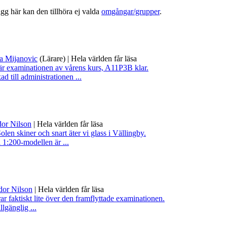
lägg här kan den tillhöra ej valda
omgångar/grupper
.
na Mijanovic
(Lärare)
|
Hela världen får läsa
r examinationen av vårens kurs, A11P3B klar.
ad till administrationen ...
or Nilson
|
Hela världen får läsa
skiner och snart äter vi glass i Vällingby.
l 1:200-modellen är ...
dor Nilson
|
Hela världen får läsa
ar faktiskt lite över den framflyttade examinationen.
llgänglig ...