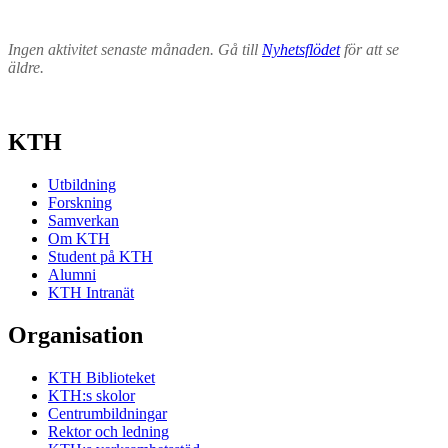
Ingen aktivitet senaste månaden. Gå till
Nyhetsflödet
för att se
äldre.
KTH
Utbildning
Forskning
Samverkan
Om KTH
Student på KTH
Alumni
KTH Intranät
Organisation
KTH Biblioteket
KTH:s skolor
Centrumbildningar
Rektor och ledning