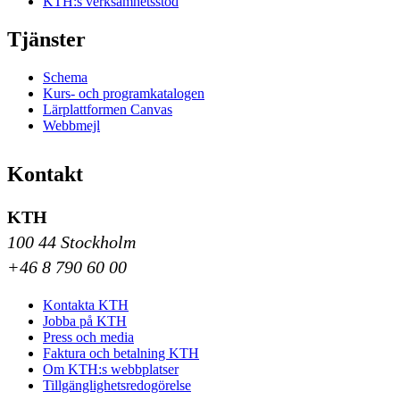
KTH:s verksamhetsstöd
Tjänster
Schema
Kurs- och programkatalogen
Lärplattformen Canvas
Webbmejl
Kontakt
KTH
100 44 Stockholm
+46 8 790 60 00
Kontakta KTH
Jobba på KTH
Press och media
Faktura och betalning KTH
Om KTH:s webbplatser
Tillgänglighetsredogörelse