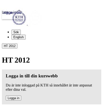
Logga in
kth.se
Sök
English
HT 2012
HT 2012
Logga in till din kurswebb
Du är inte inloggad på KTH så innehållet är inte anpassat
efter dina val.
Logga in