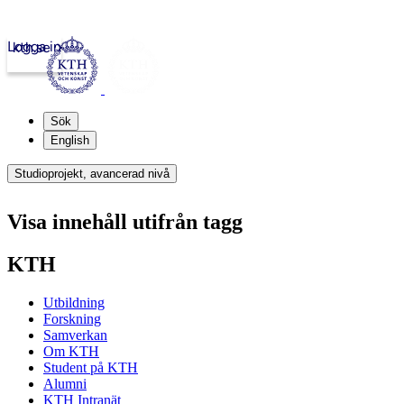
Logga in
kth.se
Sök
English
Studioprojekt, avancerad nivå
Visa innehåll utifrån tagg
KTH
Utbildning
Forskning
Samverkan
Om KTH
Student på KTH
Alumni
KTH Intranät