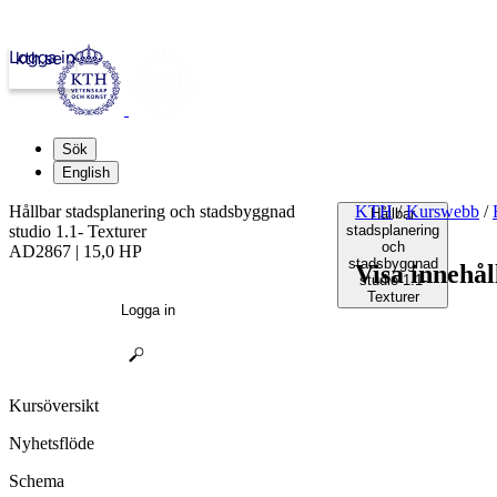
Logga in
kth.se
Sök
English
Hållbar stadsplanering och stadsbyggnad
KTH
/
Kurswebb
/
Hållbar
studio 1.1- Texturer
stadsplanering
och
AD2867 | 15,0 HP
stadsbyggnad
Visa innehål
studio 1.1-
Texturer
Logga in
Kursöversikt
Nyhetsflöde
Schema