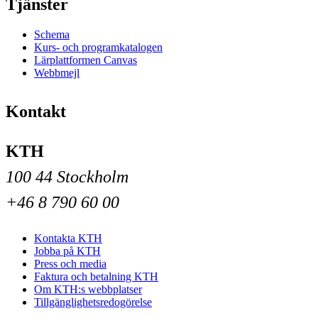
Tjänster
Schema
Kurs- och programkatalogen
Lärplattformen Canvas
Webbmejl
Kontakt
KTH
100 44 Stockholm
+46 8 790 60 00
Kontakta KTH
Jobba på KTH
Press och media
Faktura och betalning KTH
Om KTH:s webbplatser
Tillgänglighetsredogörelse