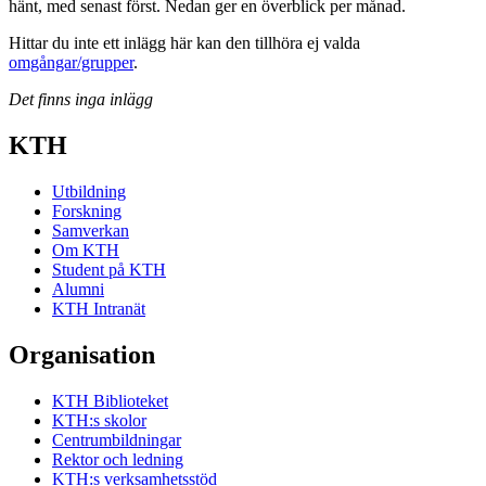
hänt, med senast först. Nedan ger en överblick per månad.
Hittar du inte ett inlägg här kan den tillhöra ej valda
omgångar/grupper
.
Det finns inga inlägg
KTH
Utbildning
Forskning
Samverkan
Om KTH
Student på KTH
Alumni
KTH Intranät
Organisation
KTH Biblioteket
KTH:s skolor
Centrumbildningar
Rektor och ledning
KTH:s verksamhetsstöd