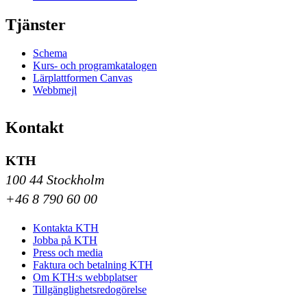
Tjänster
Schema
Kurs- och programkatalogen
Lärplattformen Canvas
Webbmejl
Kontakt
KTH
100 44 Stockholm
+46 8 790 60 00
Kontakta KTH
Jobba på KTH
Press och media
Faktura och betalning KTH
Om KTH:s webbplatser
Tillgänglighetsredogörelse