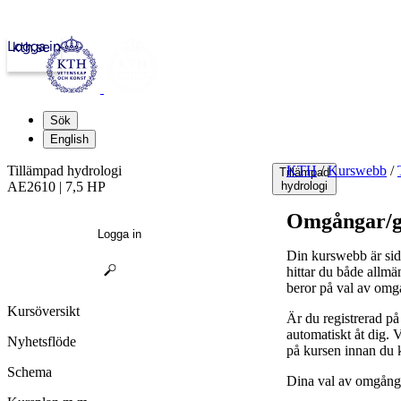
Logga in
kth.se
Sök
English
Tillämpad hydrologi
KTH
/
Kurswebb
/
Tillämpad
AE2610 | 7,5 HP
hydrologi
Omgångar/g
Logga in
Din kurswebb är sid
hittar du både allmä
beror på val av omg
Kursöversikt
Är du registrerad p
automatiskt åt dig.
Nyhetsflöde
på kursen innan du 
Schema
Dina val av omgånga