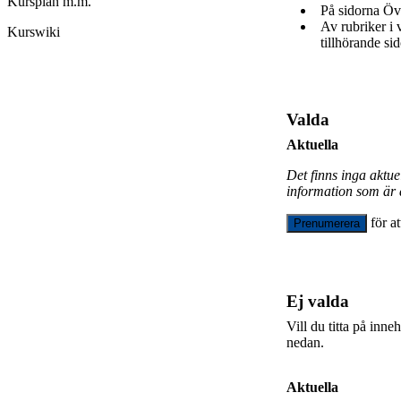
Kursplan m.m.
På sidorna Öv
Av rubriker i
Kurswiki
tillhörande sid
Valda
Aktuella
Det finns inga aktu
information som är 
för a
Prenumerera
Ej valda
Vill du titta på inn
nedan.
Aktuella