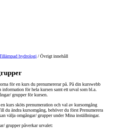
Tillämpad hydrologi
/
Övrigt innehåll
rupper
orna för en kurs du prenumererar på. På din kurswebb
n information för hela kursen samt ett urval som bl.a.
ångar/ grupper för kursen.
å en kurs sköts prenumeration och val av kursomgång
 Vill du ändra kursomgång, behöver du först Prenumerera
kan välja omgångar/ grupper under Mina inställningar.
r/ grupper påverkar urvalet: