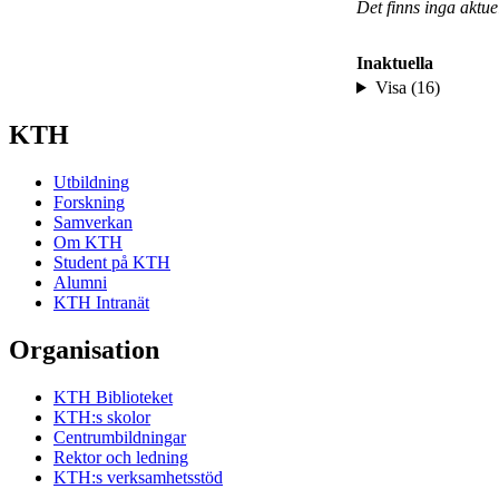
Det finns inga aktu
Inaktuella
Visa (16)
KTH
Utbildning
Forskning
Samverkan
Om KTH
Student på KTH
Alumni
KTH Intranät
Organisation
KTH Biblioteket
KTH:s skolor
Centrumbildningar
Rektor och ledning
KTH:s verksamhetsstöd