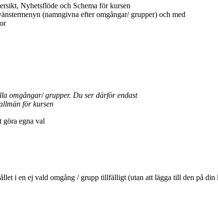
ersikt, Nyhetsflöde och Schema för kursen
 vänstermenyn (namngivna efter omgångar/ grupper) och med
or
ella omgångar/ grupper. Du ser därför endast
allmän för kursen
tt göra egna val
ehållet i en ej vald omgång / grupp tillfälligt (utan att lägga till den 