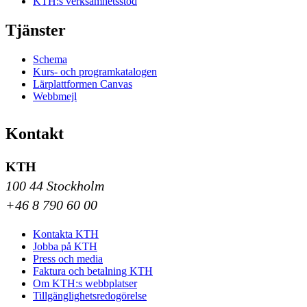
KTH:s verksamhetsstöd
Tjänster
Schema
Kurs- och programkatalogen
Lärplattformen Canvas
Webbmejl
Kontakt
KTH
100 44 Stockholm
+46 8 790 60 00
Kontakta KTH
Jobba på KTH
Press och media
Faktura och betalning KTH
Om KTH:s webbplatser
Tillgänglighetsredogörelse