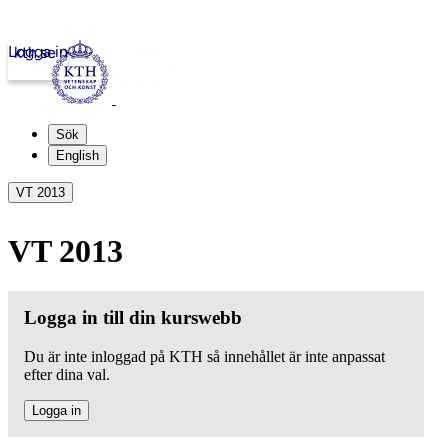
Logga in
kth.se
Sök
English
VT 2013
VT 2013
Logga in till din kurswebb
Du är inte inloggad på KTH så innehållet är inte anpassat
efter dina val.
Logga in