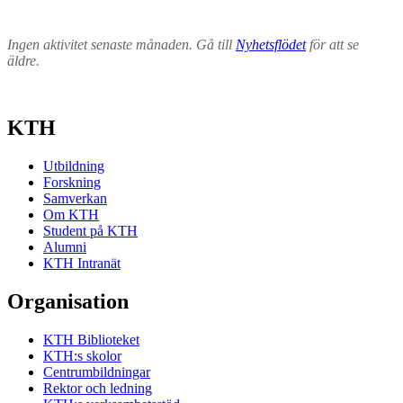
Ingen aktivitet senaste månaden. Gå till
Nyhetsflödet
för att se
äldre.
KTH
Utbildning
Forskning
Samverkan
Om KTH
Student på KTH
Alumni
KTH Intranät
Organisation
KTH Biblioteket
KTH:s skolor
Centrumbildningar
Rektor och ledning