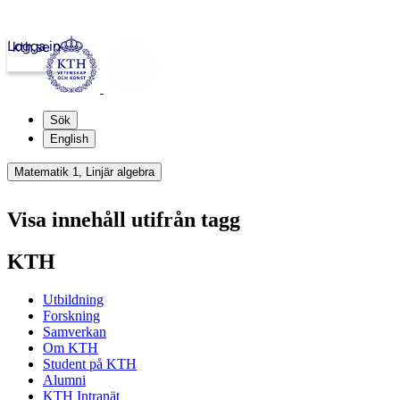
Logga in
kth.se
Sök
English
Matematik 1, Linjär algebra
Visa innehåll utifrån tagg
KTH
Utbildning
Forskning
Samverkan
Om KTH
Student på KTH
Alumni
KTH Intranät