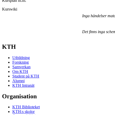
Kursplan m.m.
Kurswiki
Inga händelser mat
Det finns inga sche
KTH
Utbildning
Forskning
Samverkan
Om KTH
Student på KTH
Alumni
KTH Intranät
Organisation
KTH Biblioteket
KTH:s skolor