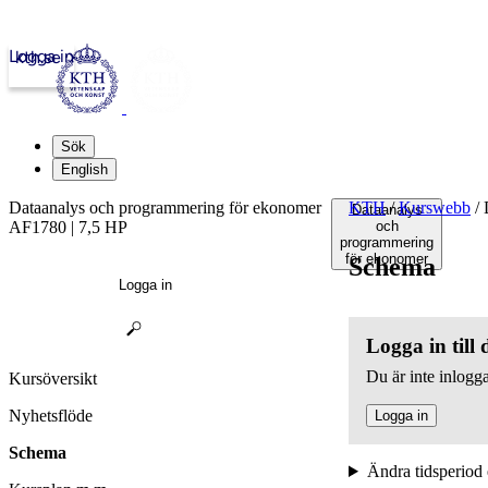
Logga in
kth.se
Sök
English
Dataanalys och programmering för ekonomer
KTH
/
Kurswebb
/
D
Dataanalys
AF1780 | 7,5 HP
och
programmering
för ekonomer
Schema
Logga in
Logga in till
Du är inte inlogga
Kursöversikt
Nyhetsflöde
Logga in
Schema
Ändra tidsperiod 