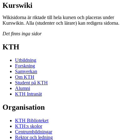
Kurswiki
Wikisidorna är riktade till hela kursen och placeras under
Kurswikin. Alla (studenter och lärare) kan redigera sidorna.
Det finns inga sidor
KTH
Utbildning
Forskning
Samverkan
Om KTH
Student på KTH
Alumni
KTH Intranät
Organisation
KTH Biblioteket
KTH:s skolor
Centrumbildningar
Rektor och ledning