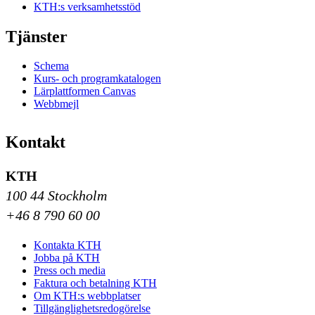
KTH:s verksamhetsstöd
Tjänster
Schema
Kurs- och programkatalogen
Lärplattformen Canvas
Webbmejl
Kontakt
KTH
100 44 Stockholm
+46 8 790 60 00
Kontakta KTH
Jobba på KTH
Press och media
Faktura och betalning KTH
Om KTH:s webbplatser
Tillgänglighetsredogörelse