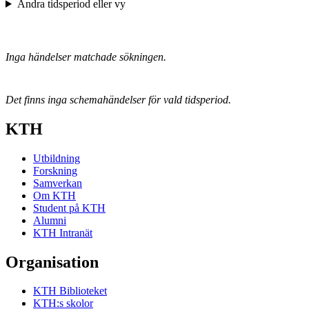
Ändra tidsperiod eller vy
Inga händelser matchade sökningen.
Det finns inga schemahändelser för vald tidsperiod.
KTH
Utbildning
Forskning
Samverkan
Om KTH
Student på KTH
Alumni
KTH Intranät
Organisation
KTH Biblioteket
KTH:s skolor