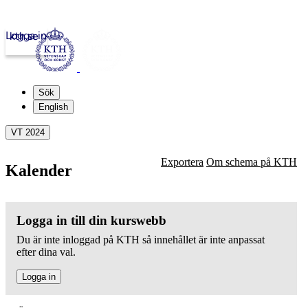
Logga in
kth.se
Sök
English
VT 2024
Exportera
Om schema på KTH
Kalender
Logga in till din kurswebb
Du är inte inloggad på KTH så innehållet är inte anpassat
efter dina val.
Logga in