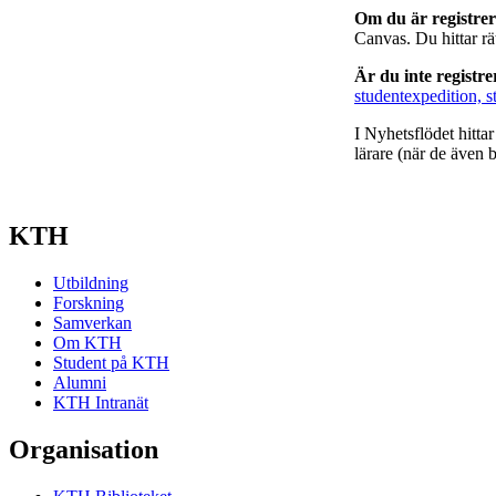
Om du är registre
Canvas. Du hittar r
Är du inte registr
studentexpedition, s
I Nyhetsflödet hitta
lärare (när de även b
KTH
Utbildning
Forskning
Samverkan
Om KTH
Student på KTH
Alumni
KTH Intranät
Organisation