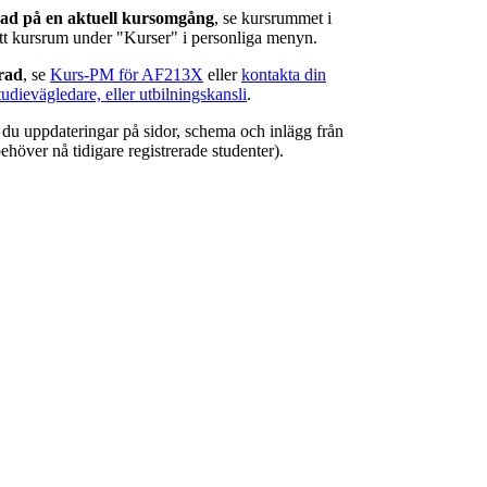
rad på en aktuell kursomgång
, se kursrummet i
ätt kursrum under "Kurser" i personliga menyn.
erad
, se
Kurs-PM för AF213X
eller
kontakta din
tudievägledare, eller utbilningskansli
.
r du uppdateringar på sidor, schema och inlägg från
ehöver nå tidigare registrerade studenter).