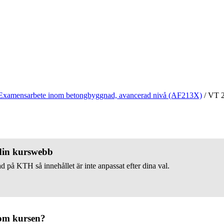
Examensarbete inom betongbyggnad, avancerad nivå (AF213X)
/
VT 
 din kurswebb
d på KTH så innehållet är inte anpassat efter dina val.
om kursen?