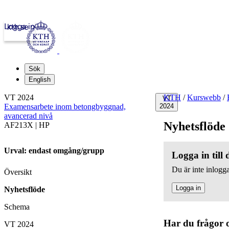
Logga in
kth.se
Sök
English
VT 2024
KTH
/
Kurswebb
/
VT
Examensarbete inom betongbyggnad,
2024
avancerad nivå
Nyhetsflöde
AF213X | HP
Urval: endast omgång/grupp
Logga in till
Du är inte inlogga
Översikt
Logga in
Nyhetsflöde
Schema
Har du frågor 
VT 2024