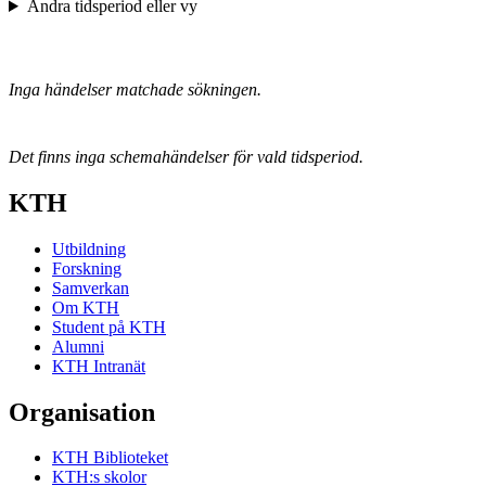
Ändra tidsperiod eller vy
Inga händelser matchade sökningen.
Det finns inga schemahändelser för vald tidsperiod.
KTH
Utbildning
Forskning
Samverkan
Om KTH
Student på KTH
Alumni
KTH Intranät
Organisation
KTH Biblioteket
KTH:s skolor