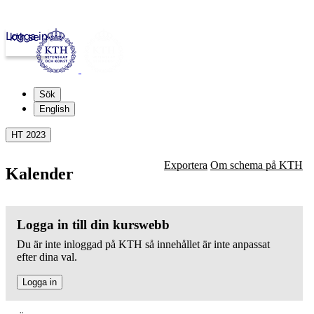
Logga in
kth.se
Sök
English
HT 2023
Exportera
Om schema på KTH
Kalender
Logga in till din kurswebb
Du är inte inloggad på KTH så innehållet är inte anpassat
efter dina val.
Logga in