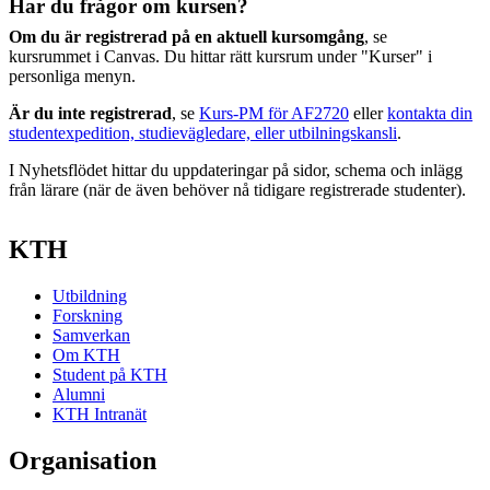
Har du frågor om kursen?
Om du är registrerad på en aktuell kursomgång
, se
kursrummet i Canvas. Du hittar rätt kursrum under "Kurser" i
personliga menyn.
Är du inte registrerad
, se
Kurs-PM för AF2720
eller
kontakta din
studentexpedition, studievägledare, eller utbilningskansli
.
I Nyhetsflödet hittar du uppdateringar på sidor, schema och inlägg
från lärare (när de även behöver nå tidigare registrerade studenter).
KTH
Utbildning
Forskning
Samverkan
Om KTH
Student på KTH
Alumni
KTH Intranät
Organisation