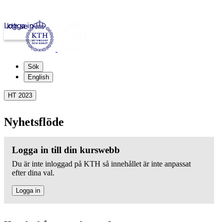
Logga in
kth.se
Sök
English
HT 2023
Nyhetsflöde
Logga in till din kurswebb
Du är inte inloggad på KTH så innehållet är inte anpassat
efter dina val.
Logga in