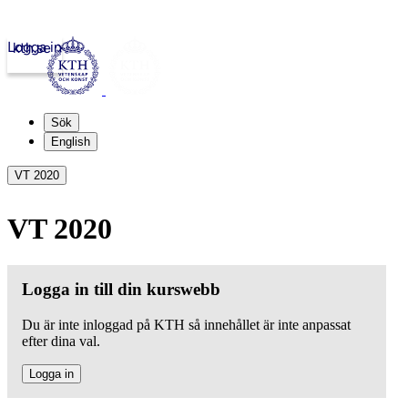
Logga in
kth.se
Sök
English
VT 2020
VT 2020
Logga in till din kurswebb
Du är inte inloggad på KTH så innehållet är inte anpassat
efter dina val.
Logga in