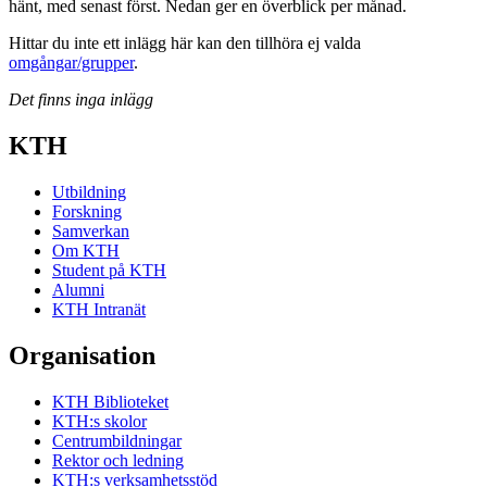
hänt, med senast först. Nedan ger en överblick per månad.
Hittar du inte ett inlägg här kan den tillhöra ej valda
omgångar/grupper
.
Det finns inga inlägg
KTH
Utbildning
Forskning
Samverkan
Om KTH
Student på KTH
Alumni
KTH Intranät
Organisation
KTH Biblioteket
KTH:s skolor
Centrumbildningar
Rektor och ledning
KTH:s verksamhetsstöd