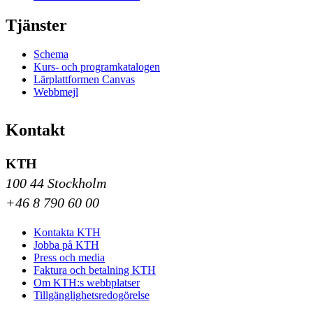
Tjänster
Schema
Kurs- och programkatalogen
Lärplattformen Canvas
Webbmejl
Kontakt
KTH
100 44 Stockholm
+46 8 790 60 00
Kontakta KTH
Jobba på KTH
Press och media
Faktura och betalning KTH
Om KTH:s webbplatser
Tillgänglighetsredogörelse