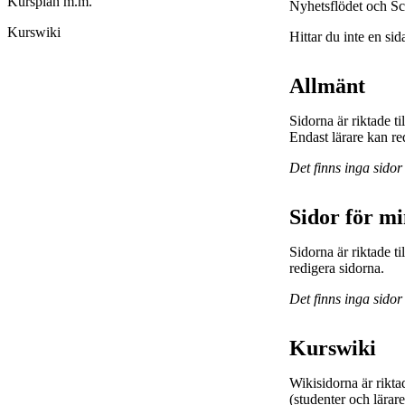
Kursplan m.m.
Nyhetsflödet och Sc
Kurswiki
Hittar du inte en sid
Allmänt
Sidorna är riktade t
Endast lärare kan re
Det finns inga sidor
Sidor för m
Sidorna är riktade 
redigera sidorna.
Det finns inga sidor
Kurswiki
Wikisidorna är rikta
(studenter och lärar