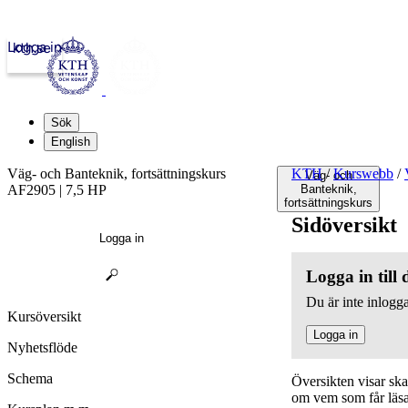
Logga in
kth.se
Sök
English
Väg- och Banteknik, fortsättningskurs
KTH
/
Kurswebb
/
Väg- och
AF2905 | 7,5 HP
Banteknik,
fortsättningskurs
Sidöversikt
Logga in
Logga in till
Du är inte inlogga
Kursöversikt
Logga in
Nyhetsflöde
Schema
Översikten visar sk
om vem som får läsa,