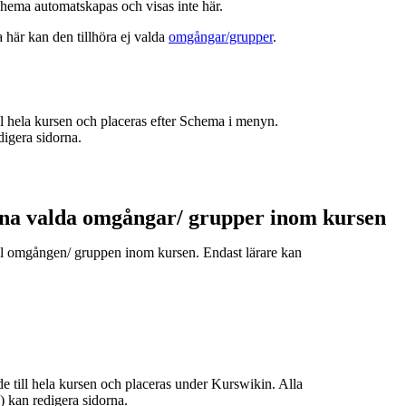
hema automatskapas och visas inte här.
a här kan den tillhöra ej valda
omgångar/grupper
.
ill hela kursen och placeras efter Schema i menyn.
digera sidorna.
ina valda omgångar/ grupper inom kursen
till omgången/ gruppen inom kursen. Endast lärare kan
de till hela kursen och placeras under Kurswikin. Alla
e) kan redigera sidorna.