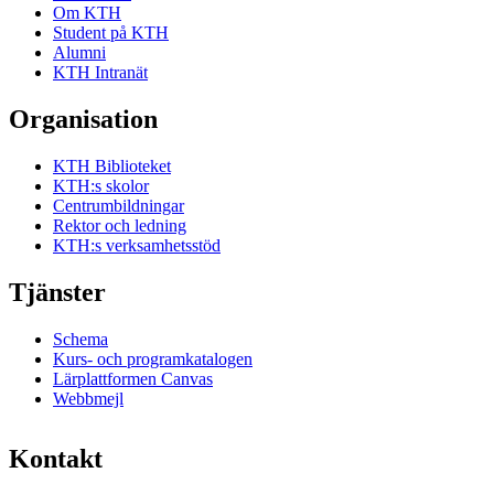
Om KTH
Student på KTH
Alumni
KTH Intranät
Organisation
KTH Biblioteket
KTH:s skolor
Centrumbildningar
Rektor och ledning
KTH:s verksamhetsstöd
Tjänster
Schema
Kurs- och programkatalogen
Lärplattformen Canvas
Webbmejl
Kontakt