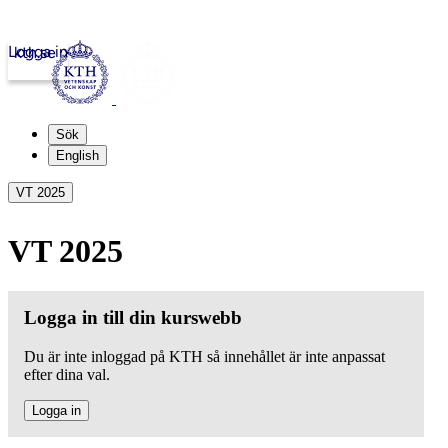
Logga in
kth.se
Sök
English
VT 2025
VT 2025
Logga in till din kurswebb
Du är inte inloggad på KTH så innehållet är inte anpassat
efter dina val.
Logga in