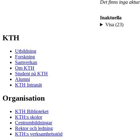
Det finns inga aktu
Inaktuella
Visa (23)
KTH
Utbildning
Forskning
Samverkan
Om KTH
Student på KTH
Alumni
KTH Intranät
Organisation
KTH Biblioteket
KTH:s skolor
Centrumbildningar
Rektor och ledning
KTH:s verksamhetsstöd