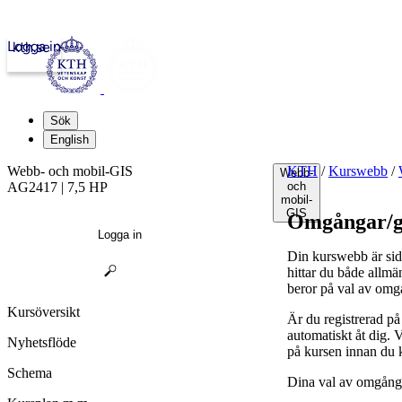
Logga in
kth.se
Sök
English
Webb- och mobil-GIS
KTH
/
Kurswebb
/
Webb-
AG2417 | 7,5 HP
och
mobil-
GIS
Omgångar/g
Logga in
Din kurswebb är sid
hittar du både allmä
beror på val av omg
Kursöversikt
Är du registrerad p
automatiskt åt dig.
Nyhetsflöde
på kursen innan du 
Schema
Dina val av omgånga