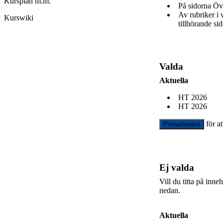
Kursplan m.m.
På sidorna Öv
Av rubriker i
Kurswiki
tillhörande sid
Valda
Aktuella
HT 2026
HT 2026
för a
Prenumerera
Ej valda
Vill du titta på inn
nedan.
Aktuella