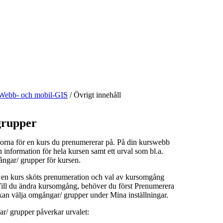
Webb- och mobil-GIS
/
Övrigt innehåll
rupper
orna för en kurs du prenumererar på. På din kurswebb
n information för hela kursen samt ett urval som bl.a.
ångar/ grupper för kursen.
å en kurs sköts prenumeration och val av kursomgång
 Vill du ändra kursomgång, behöver du först Prenumerera
kan välja omgångar/ grupper under Mina inställningar.
r/ grupper påverkar urvalet: