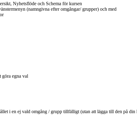
ersikt, Nyhetsflöde och Schema för kursen
 vänstermenyn (namngivna efter omgångar/ grupper) och med
or
tt göra egna val
ehållet i en ej vald omgång / grupp tillfälligt (utan att lägga till den 