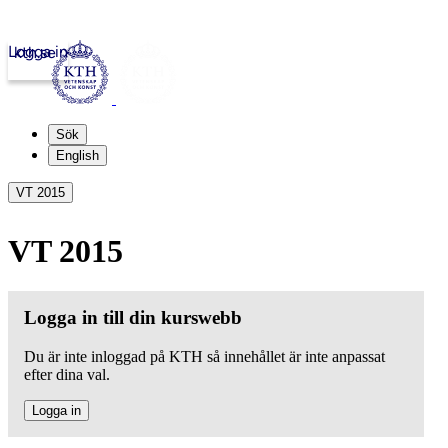
Logga in
kth.se
Sök
English
VT 2015
VT 2015
Logga in till din kurswebb
Du är inte inloggad på KTH så innehållet är inte anpassat
efter dina val.
Logga in