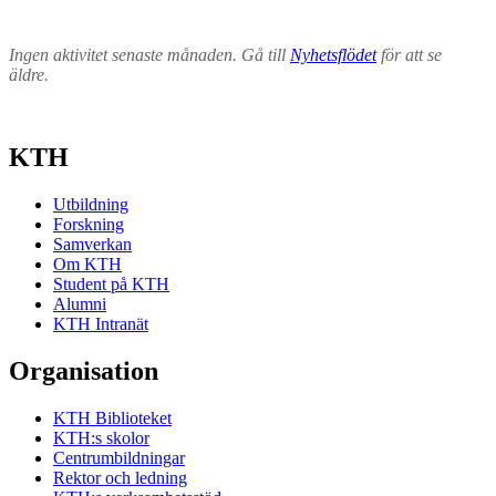
Ingen aktivitet senaste månaden. Gå till
Nyhetsflödet
för att se
äldre.
KTH
Utbildning
Forskning
Samverkan
Om KTH
Student på KTH
Alumni
KTH Intranät
Organisation
KTH Biblioteket
KTH:s skolor
Centrumbildningar
Rektor och ledning