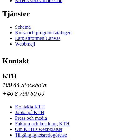
KTH:s verksamhetsstöd
Tjänster
Schema
Kurs- och programkatalogen
Lärplattformen Canvas
Webbmejl
Kontakt
KTH
100 44 Stockholm
+46 8 790 60 00
Kontakta KTH
Jobba på KTH
Press och media
Faktura och betalning KTH
Om KTH:s webbplatser
Tillgänglighetsredogörelse