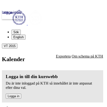
Logga in
kth.se
Sök
English
VT 2015
Exportera
Om schema på KTH
Kalender
Logga in till din kurswebb
Du är inte inloggad på KTH så innehållet är inte anpassat
efter dina val.
Logga in