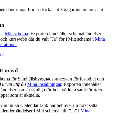
hemaändringar börjar skickas ut 3 dagar innan kursstart.
ma
ela
Mitt schema
. Exporten innehåller schemahändelser
 och kurswebb där du valt "Ja" för i Mitt schema i
Mina
erationer
.
ema
t urval
hema för Samhällsbyggnadsprocessen för fastighet och
 urval utifrån
Mina inställningar
. Exporten innehåller
ändelser som är synliga för hela världen samt för
dina
pper som är aktuella.
ill din unika iCalendar-länk här behöver du först sätta
lenderhändelser i Mitt schema” till ”Ja” i
Mina