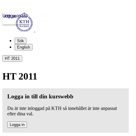
Logga in
kth.se
Sök
English
HT 2011
HT 2011
Logga in till din kurswebb
Du är inte inloggad på KTH så innehållet är inte anpassat
efter dina val.
Logga in