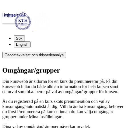
Logga in
kth.se
Sök
English
Geodatakvalitet och tidsserieanalys
Omgångar/grupper
Din kurswebb är sidorna för en kurs du prenumererar på. På din
kurswebb hittar du både allmän information för hela kursen samt
ett urval som bl.a. beror på val av omgångar/ grupper för kursen.
Är du registrerad på en kurs sköts prenumeration och val av
kursomgång automatiskt åt dig. Vill du ändra kursomgång, behöver
du först Prenumerera på kursen innan du kan välja omgångar/
grupper under Mina inställningar.
Dina val av omgångar/ grupper påverkar urvalet: