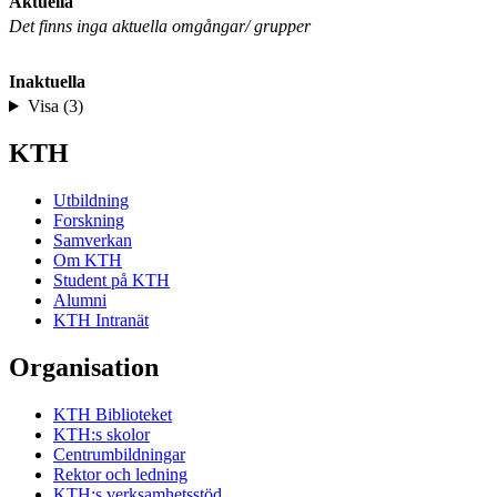
Aktuella
Det finns inga aktuella omgångar/ grupper
Inaktuella
Visa (3)
KTH
Utbildning
Forskning
Samverkan
Om KTH
Student på KTH
Alumni
KTH Intranät
Organisation
KTH Biblioteket
KTH:s skolor
Centrumbildningar
Rektor och ledning
KTH:s verksamhetsstöd