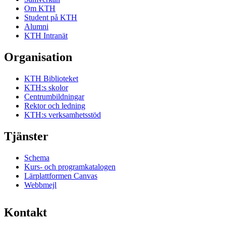
Om KTH
Student på KTH
Alumni
KTH Intranät
Organisation
KTH Biblioteket
KTH:s skolor
Centrumbildningar
Rektor och ledning
KTH:s verksamhetsstöd
Tjänster
Schema
Kurs- och programkatalogen
Lärplattformen Canvas
Webbmejl
Kontakt