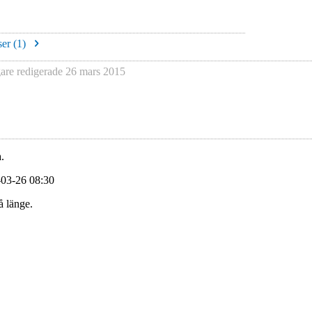
er (
1
)
re redigerade
26 mars 2015
.
-03-26 08:30
å länge.