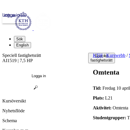
Logga in
kth.se
Sök
English
Speciell fastighetsrätt
KTH
/
Kurswebb
/
Speciell
AI1519 | 7,5 HP
fastighetsrätt
Omtenta
Logga in
Tid:
Fredag 10 apri
Plats:
L21
Kursöversikt
Aktivitet:
Omtenta
Nyhetsflöde
Studentgrupper:
T
Schema