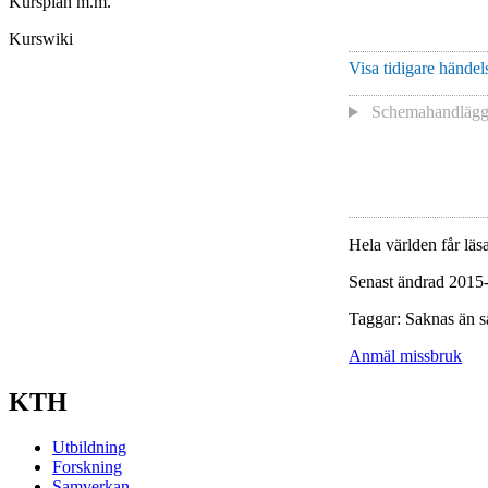
Kursplan m.m.
Kurswiki
Visa tidigare händels
Schemahandlägga
Hela världen får läsa
Senast ändrad 2015
Taggar: Saknas än s
Anmäl missbruk
KTH
Utbildning
Forskning
Samverkan