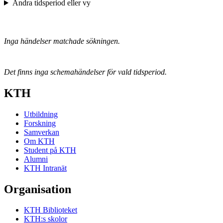
Ändra tidsperiod eller vy
Inga händelser matchade sökningen.
Det finns inga schemahändelser för vald tidsperiod.
KTH
Utbildning
Forskning
Samverkan
Om KTH
Student på KTH
Alumni
KTH Intranät
Organisation
KTH Biblioteket
KTH:s skolor