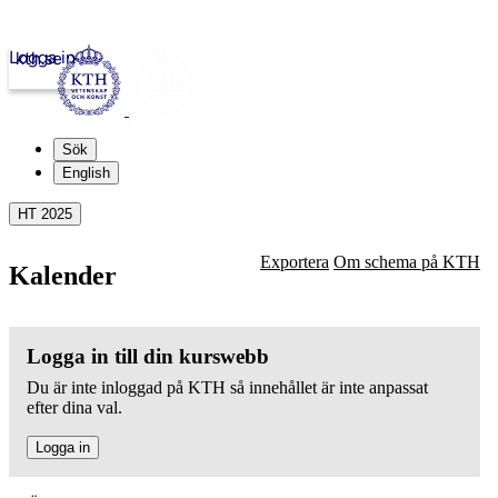
Logga in
kth.se
Sök
English
HT 2025
Exportera
Om schema på KTH
Kalender
Logga in till din kurswebb
Du är inte inloggad på KTH så innehållet är inte anpassat
efter dina val.
Logga in