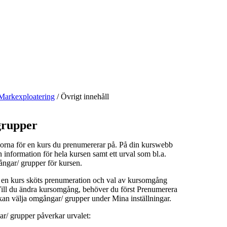
Markexploatering
/
Övrigt innehåll
rupper
orna för en kurs du prenumererar på. På din kurswebb
n information för hela kursen samt ett urval som bl.a.
ångar/ grupper för kursen.
å en kurs sköts prenumeration och val av kursomgång
 Vill du ändra kursomgång, behöver du först Prenumerera
kan välja omgångar/ grupper under Mina inställningar.
r/ grupper påverkar urvalet: