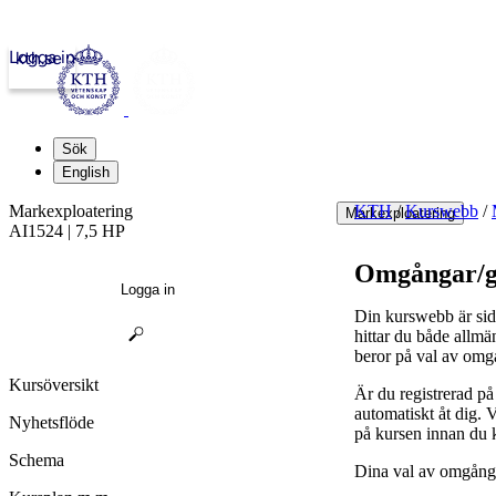
Logga in
kth.se
Sök
English
Markexploatering
KTH
/
Kurswebb
/
Markexploatering
AI1524 | 7,5 HP
Omgångar/g
Logga in
Din kurswebb är sid
hittar du både allmä
beror på val av omg
Kursöversikt
Är du registrerad p
automatiskt åt dig.
Nyhetsflöde
på kursen innan du 
Schema
Dina val av omgånga