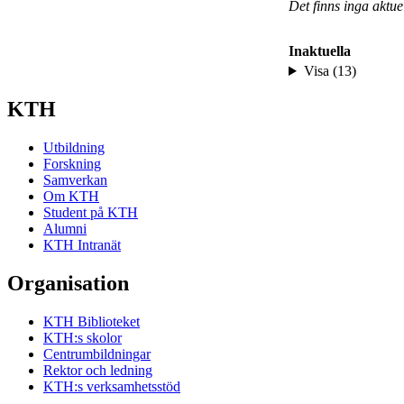
Det finns inga aktu
Inaktuella
Visa (13)
KTH
Utbildning
Forskning
Samverkan
Om KTH
Student på KTH
Alumni
KTH Intranät
Organisation
KTH Biblioteket
KTH:s skolor
Centrumbildningar
Rektor och ledning
KTH:s verksamhetsstöd