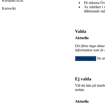
Kursplan m.m.
På sidorna Öv
Av rubriker i
Kurswiki
tillhörande sid
Valda
Aktuella
Det finns inga aktu
information som är 
för a
Prenumerera
Ej valda
Vill du titta på inn
nedan.
Aktuella