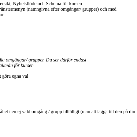
ersikt, Nyhetsflöde och Schema för kursen
 vänstermenyn (namngivna efter omgångar/ grupper) och med
or
ella omgångar/ grupper. Du ser därför endast
allmän för kursen
tt göra egna val
ehållet i en ej vald omgång / grupp tillfälligt (utan att lägga till den 