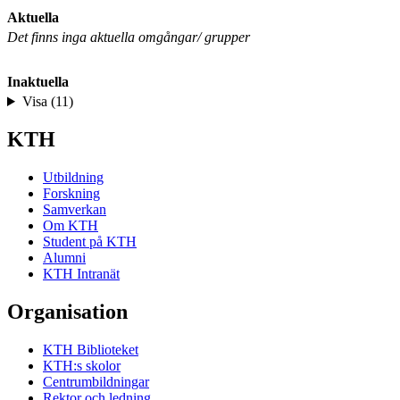
Aktuella
Det finns inga aktuella omgångar/ grupper
Inaktuella
Visa (11)
KTH
Utbildning
Forskning
Samverkan
Om KTH
Student på KTH
Alumni
KTH Intranät
Organisation
KTH Biblioteket
KTH:s skolor
Centrumbildningar
Rektor och ledning