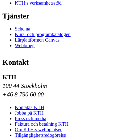
KTH:s verksamhetsstöd
Tjänster
Schema
Kurs- och programkatalogen
Lärplattformen Canvas
Webbmejl
Kontakt
KTH
100 44 Stockholm
+46 8 790 60 00
Kontakta KTH
Jobba på KTH
Press och media
Faktura och betalning KTH
Om KTH:s webbplatser
Tillgänglighetsredogörelse