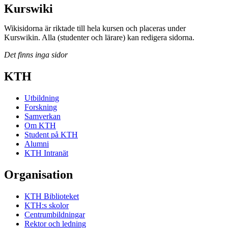
Kurswiki
Wikisidorna är riktade till hela kursen och placeras under
Kurswikin. Alla (studenter och lärare) kan redigera sidorna.
Det finns inga sidor
KTH
Utbildning
Forskning
Samverkan
Om KTH
Student på KTH
Alumni
KTH Intranät
Organisation
KTH Biblioteket
KTH:s skolor
Centrumbildningar
Rektor och ledning