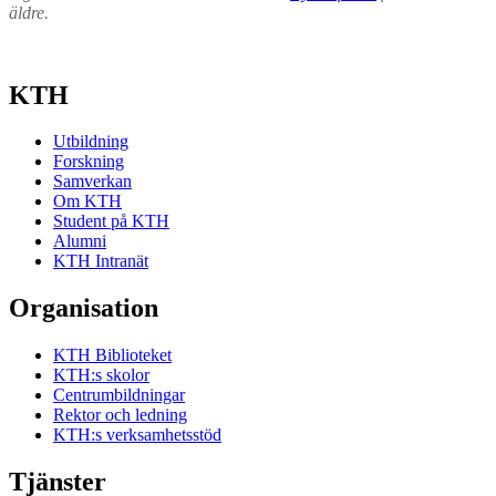
äldre.
KTH
Utbildning
Forskning
Samverkan
Om KTH
Student på KTH
Alumni
KTH Intranät
Organisation
KTH Biblioteket
KTH:s skolor
Centrumbildningar
Rektor och ledning
KTH:s verksamhetsstöd
Tjänster