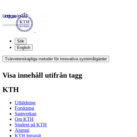
Logga in
kth.se
Sök
English
Tvärvetenskapliga metoder för innovativa systemåtgärder
Visa innehåll utifrån tagg
KTH
Utbildning
Forskning
Samverkan
Om KTH
Student på KTH
Alumni
KTH Intranät