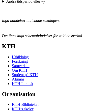
Ändra tidsperiod eller vy
Inga händelser matchade sökningen.
Det finns inga schemahändelser för vald tidsperiod.
KTH
Utbildning
Forskning
Samverkan
Om KTH
Student på KTH
Alumni
KTH Intranät
Organisation
KTH Biblioteket
KTH:s skolor