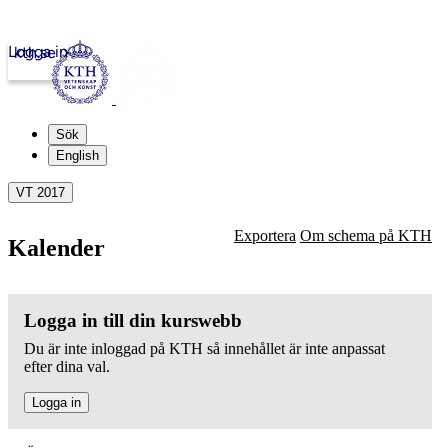
Logga in
kth.se
Sök
English
VT 2017
Exportera
Om schema på KTH
Kalender
Logga in till din kurswebb
Du är inte inloggad på KTH så innehållet är inte anpassat
efter dina val.
Logga in