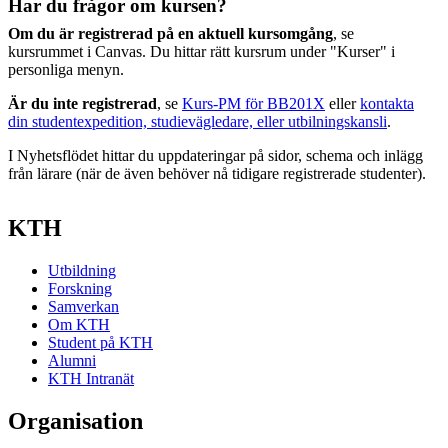
Har du frågor om kursen?
Om du är registrerad på en aktuell kursomgång
, se
kursrummet i Canvas. Du hittar rätt kursrum under "Kurser" i
personliga menyn.
Är du inte registrerad
, se
Kurs-PM för BB201X
eller
kontakta
din studentexpedition, studievägledare, eller utbilningskansli
.
I Nyhetsflödet hittar du uppdateringar på sidor, schema och inlägg
från lärare (när de även behöver nå tidigare registrerade studenter).
KTH
Utbildning
Forskning
Samverkan
Om KTH
Student på KTH
Alumni
KTH Intranät
Organisation