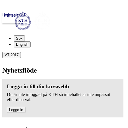
Logga in
kth.se
Sök
English
VT 2017
Nyhetsflöde
Logga in till din kurswebb
Du är inte inloggad på KTH så innehållet är inte anpassat
efter dina val.
Logga in