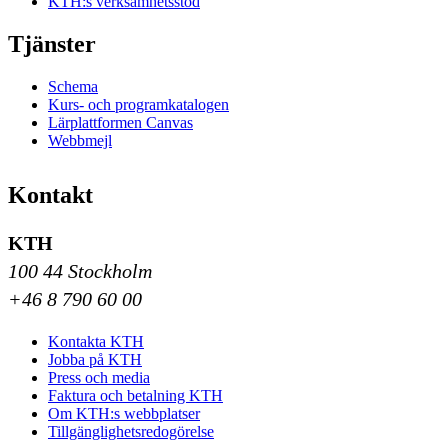
KTH:s verksamhetsstöd
Tjänster
Schema
Kurs- och programkatalogen
Lärplattformen Canvas
Webbmejl
Kontakt
KTH
100 44 Stockholm
+46 8 790 60 00
Kontakta KTH
Jobba på KTH
Press och media
Faktura och betalning KTH
Om KTH:s webbplatser
Tillgänglighetsredogörelse