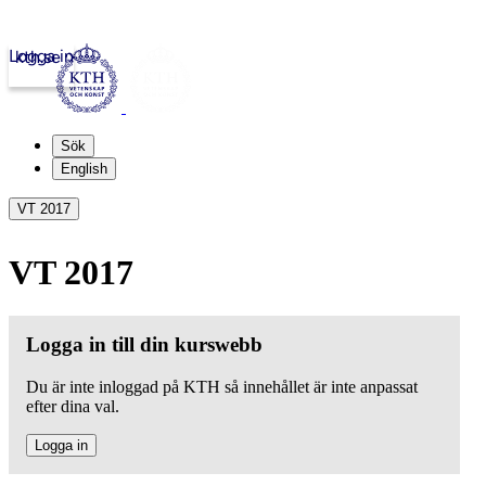
Logga in
kth.se
Sök
English
VT 2017
VT 2017
Logga in till din kurswebb
Du är inte inloggad på KTH så innehållet är inte anpassat
efter dina val.
Logga in