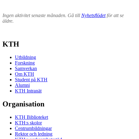
Ingen aktivitet senaste månaden. Gå till
Nyhetsflödet
för att se
äldre.
KTH
Utbildning
Forskning
Samverkan
Om KTH
Student på KTH
Alumni
KTH Intranät
Organisation
KTH Biblioteket
KTH:s skolor
Centrumbildningar
Rektor och ledning