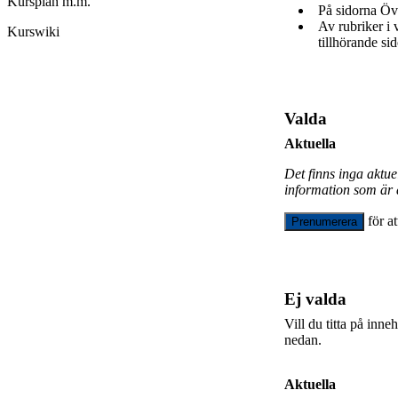
Kursplan m.m.
På sidorna Öv
Av rubriker i
Kurswiki
tillhörande sid
Valda
Aktuella
Det finns inga aktu
information som är 
för a
Prenumerera
Ej valda
Vill du titta på inn
nedan.
Aktuella