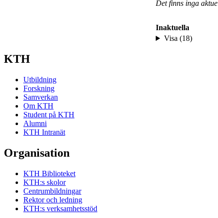
Det finns inga aktu
Inaktuella
Visa (18)
KTH
Utbildning
Forskning
Samverkan
Om KTH
Student på KTH
Alumni
KTH Intranät
Organisation
KTH Biblioteket
KTH:s skolor
Centrumbildningar
Rektor och ledning
KTH:s verksamhetsstöd