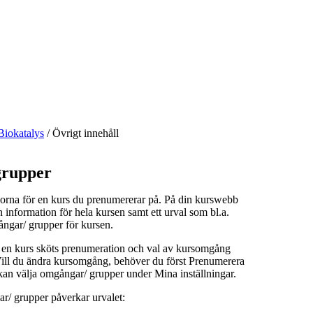
Biokatalys
/
Övrigt innehåll
rupper
orna för en kurs du prenumererar på. På din kurswebb
n information för hela kursen samt ett urval som bl.a.
ångar/ grupper för kursen.
å en kurs sköts prenumeration och val av kursomgång
 Vill du ändra kursomgång, behöver du först Prenumerera
kan välja omgångar/ grupper under Mina inställningar.
r/ grupper påverkar urvalet: