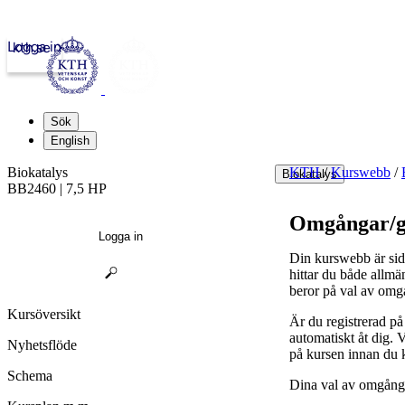
Logga in
kth.se
Sök
English
Biokatalys
KTH
/
Kurswebb
/
Biokatalys
BB2460 | 7,5 HP
Omgångar/g
Logga in
Din kurswebb är sid
hittar du både allmä
beror på val av omg
Kursöversikt
Är du registrerad p
automatiskt åt dig.
Nyhetsflöde
på kursen innan du 
Schema
Dina val av omgånga