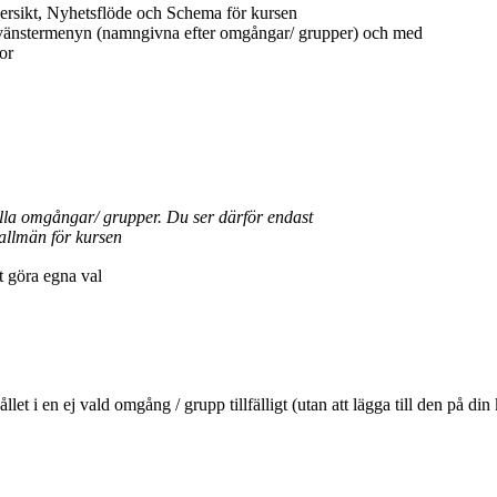
ersikt, Nyhetsflöde och Schema för kursen
 vänstermenyn (namngivna efter omgångar/ grupper) och med
or
ella omgångar/ grupper. Du ser därför endast
allmän för kursen
tt göra egna val
ehållet i en ej vald omgång / grupp tillfälligt (utan att lägga till den 